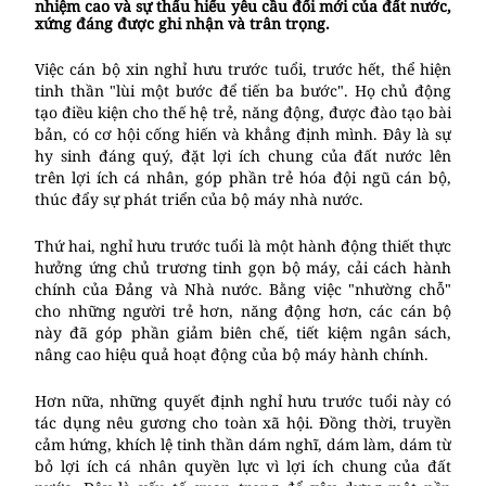
nhiệm cao và sự thấu hiểu yêu cầu đổi mới của đất nước,
xứng đáng được ghi nhận và trân trọng.
Việc cán bộ xin nghỉ hưu trước tuổi, trước hết, thể hiện
tinh thần "lùi một bước để tiến ba bước". Họ chủ động
tạo điều kiện cho thế hệ trẻ, năng động, được đào tạo bài
bản, có cơ hội cống hiến và khẳng định mình. Đây là sự
hy sinh đáng quý, đặt lợi ích chung của đất nước lên
trên lợi ích cá nhân, góp phần trẻ hóa đội ngũ cán bộ,
thúc đẩy sự phát triển của bộ máy nhà nước.
Thứ hai, nghỉ hưu trước tuổi là một hành động thiết thực
hưởng ứng chủ trương tinh gọn bộ máy, cải cách hành
chính của Đảng và Nhà nước. Bằng việc "nhường chỗ"
cho những người trẻ hơn, năng động hơn, các cán bộ
này đã góp phần giảm biên chế, tiết kiệm ngân sách,
nâng cao hiệu quả hoạt động của bộ máy hành chính.
Hơn nữa, những quyết định nghỉ hưu trước tuổi này có
tác dụng nêu gương cho toàn xã hội. Đồng thời, truyền
cảm hứng, khích lệ tinh thần dám nghĩ, dám làm, dám từ
bỏ lợi ích cá nhân quyền lực vì lợi ích chung của đất