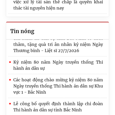
việc xử lý tài sản thế chấp là quyền khai
Thi hành án dân sự tỉnh Bắc Ninh đăng tải
thác tài nguyên hiện nay
Lịch công tác của Lãnh đạo THADS tỉnh
tuần 32/2026 (Từ ngày 03/8/2026 đến ngày
Cưỡng chế giao tài sản cho người mua trúng
07/8/2026).
đấu giá thi hành án
Tin nóng
Thi hành án dân sự tỉnh Bắc Ninh tổ chức
thăm, tặng quà tri ân nhân kỷ niệm Ngày
Thương binh - Liệt sĩ 27/7/2026
Kỷ niệm 80 năm Ngày truyền thống Thi
hành án dân sự
Các hoạt động chào mừng kỷ niệm 80 năm
Ngày truyền thống Thi hành án dân sự Khu
vực 1 - Bắc Ninh
Lễ công bố quyết định thành lập chi đoàn
Thi hành án dân sự tỉnh Bắc Ninh