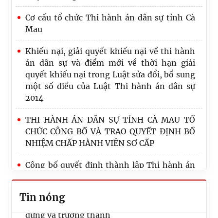
Cơ cấu tổ chức Thi hành án dân sự tỉnh Cà
Mau
Khiếu nại, giải quyết khiếu nại về thi hành
án dân sự và điểm mới về thời hạn giải
quyết khiếu nại trong Luật sửa đổi, bổ sung
một số điều của Luật Thi hành án dân sự
2014
THI HÀNH ÁN DÂN SỰ TỈNH CÀ MAU TỔ
CHỨC CÔNG BỐ VÀ TRAO QUYẾT ĐỊNH BỔ
Sôi nổi Lễ khai mạc Vòng chung kết Hội
NHIỆM CHẤP HÀNH VIÊN SƠ CẤP
thao toàn quốc kỷ niệm 80 năm Ngày
truyền thống Thi hành án dân sự
Công bố quyết định thành lập Thi hành án
dân sự tỉnh Cà Mau và các quyết định về
Hệ thống Thi hành án dân sự báo công
công tác cán bộ
dâng Bác, tiếp nối truyền thống 80 năm xây
Tin nóng
dựng và trưởng thành
Chức năng nhiệm vụ