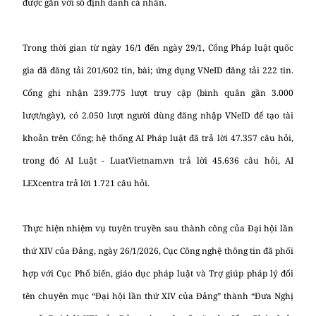
được gắn với số định danh cá nhân.
Trong thời gian từ ngày 16/1 đến ngày 29/1, Cổng Pháp luật quốc
gia đã đăng tải 201/602 tin, bài; ứng dụng VNeID đăng tải 222 tin.
Cổng ghi nhận 239.775 lượt truy cập (bình quân gần 3.000
lượt/ngày), có 2.050 lượt người dùng đăng nhập VNeID để tạo tài
khoản trên Cổng; hệ thống AI Pháp luật đã trả lời 47.357 câu hỏi,
trong đó AI Luật - LuatVietnam.vn trả lời 45.636 câu hỏi, AI
LEXcentra trả lời 1.721 câu hỏi.
Thực hiện nhiệm vụ tuyên truyền sau thành công của Đại hội lần
thứ XIV của Đảng, ngày 26/1/2026, Cục Công nghệ thông tin đã phối
hợp với Cục Phổ biến, giáo dục pháp luật và Trợ giúp pháp lý đổi
tên chuyên mục “Đại hội lần thứ XIV của Đảng” thành “Đưa Nghị