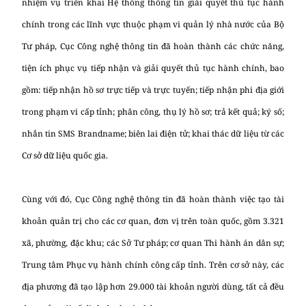
nhiệm vụ triển khai Hệ thống thông tin giải quyết thủ tục hành
chính trong các lĩnh vực thuộc phạm vi quản lý nhà nước của Bộ
Tư pháp, Cục Công nghệ thông tin đã hoàn thành các chức năng,
tiện ích phục vụ tiếp nhận và giải quyết thủ tục hành chính, bao
gồm: tiếp nhận hồ sơ trực tiếp và trực tuyến; tiếp nhận phi địa giới
trong phạm vi cấp tỉnh; phân công, thụ lý hồ sơ; trả kết quả; ký số;
nhắn tin SMS Brandname; biên lai điện tử; khai thác dữ liệu từ các
Cơ sở dữ liệu quốc gia.
Cùng với đó, Cục Công nghệ thông tin đã hoàn thành việc tạo tài
khoản quản trị cho các cơ quan, đơn vị trên toàn quốc, gồm 3.321
xã, phường, đặc khu; các Sở Tư pháp; cơ quan Thi hành án dân sự;
Trung tâm Phục vụ hành chính công cấp tỉnh. Trên cơ sở này, các
địa phương đã tạo lập hơn 29.000 tài khoản người dùng, tất cả đều