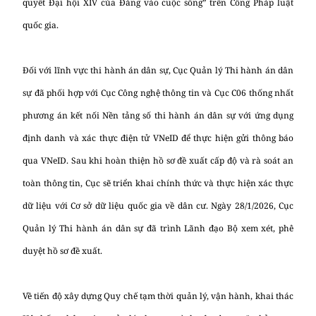
quyết Đại hội XIV của Đảng vào cuộc sống” trên Cổng Pháp luật
quốc gia.
Đối với lĩnh vực thi hành án dân sự, Cục Quản lý Thi hành án dân
sự đã phối hợp với Cục Công nghệ thông tin và Cục C06 thống nhất
phương án kết nối Nền tảng số thi hành án dân sự với ứng dụng
định danh và xác thực điện tử VNeID để thực hiện gửi thông báo
qua VNeID. Sau khi hoàn thiện hồ sơ đề xuất cấp độ và rà soát an
toàn thông tin, Cục sẽ triển khai chính thức và thực hiện xác thực
dữ liệu với Cơ sở dữ liệu quốc gia về dân cư. Ngày 28/1/2026, Cục
Quản lý Thi hành án dân sự đã trình Lãnh đạo Bộ xem xét, phê
duyệt hồ sơ đề xuất.
Về tiến độ xây dựng Quy chế tạm thời quản lý, vận hành, khai thác