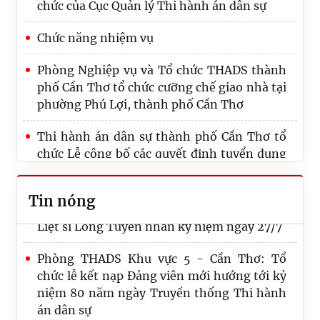
chức của Cục Quản lý Thi hành án dân sự
Chức năng nhiệm vụ
Phòng Nghiệp vụ và Tổ chức THADS thành
phố Cần Thơ tổ chức cưỡng chế giao nhà tại
phường Phú Lợi, thành phố Cần Thơ
CHI BỘ VĂN PHÒNG THI HÀNH ÁN DÂN SỰ
THÀNH PHỐ CẦN THƠ TỔ CHỨC LỄ KẾT
Thi hành án dân sự thành phố Cần Thơ tổ
NẠP ĐẢNG VIÊN MỚI
chức Lễ công bố các quyết định tuyển dụng
và quyết định phân công công tác đối với
Phòng Thi hành án dân sự Khu vực 2 - Cần
công chức mới được tuyển dụng
Thơ phối hợp tổ chức Lễ viếng Nghĩa trang
Tin nóng
Liệt sĩ Long Tuyền nhân kỷ niệm ngày 27/7
Thi hành án dân sự thành phố Cần Thơ
long trọng kỷ niệm 80 năm Ngày truyền
Phòng THADS Khu vực 5 - Cần Thơ: Tổ
thống Thi hành án dân sự (19/7/1946 -
chức lễ kết nạp Đảng viên mới hướng tới kỷ
19/7/2026)
niệm 80 năm ngày Truyền thống Thi hành
án dân sự