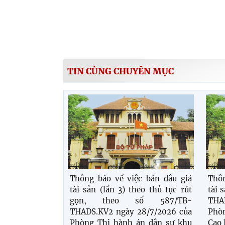
TIN CÙNG CHUYÊN MỤC
Thông báo về việc bán đâu giá
Thôn
tài sản (lần 3) theo thủ tục rút
tài 
gọn, theo số 587/TB-
THA
THADS.KV2 ngày 28/7/2026 của
Phò
Phòng Thi hành án dân sự khu
Cao 