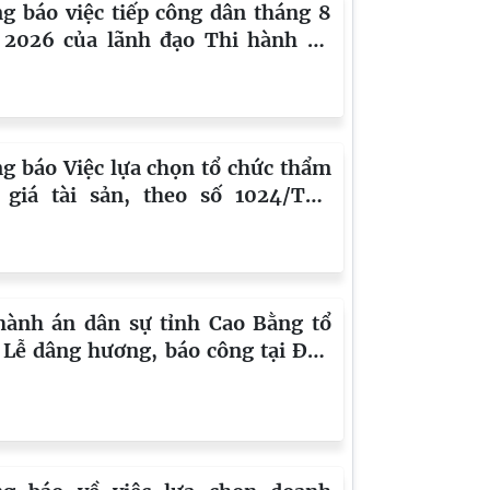
g báo việc tiếp công dân tháng 8
2026 của lãnh đạo Thi hành án
sự tỉnh Cao Bằng
g báo Việc lựa chọn tổ chức thẩm
 giá tài sản, theo số 1024/TB-
S ngày 21/7/2026 của Thi hành
ân sự tỉnh Cao Bằng
hành án dân sự tỉnh Cao Bằng tổ
 Lễ dâng hương, báo công tại Đền
Chủ tịch Hồ Chí Minh nhân kỷ
 80 năm Ngày truyền thống Thi
h án dân sự (19/7/1946 -
/2026)