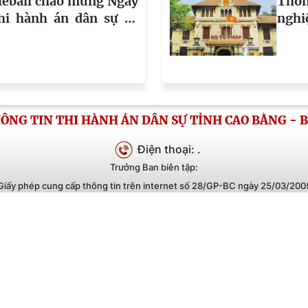
kleball chào mừng Ngày
Thôn
hi hành án dân sự và
nghi
hống ngành Kiểm sát
496
hành
ÔNG TIN THI HÀNH ÁN DÂN SỰ TỈNH CAO BẰNG - B
Điện thoại: .
Trưởng Ban biên tập:
Giấy phép cung cấp thông tin trên internet số 28/GP-BC ngày 25/03/200