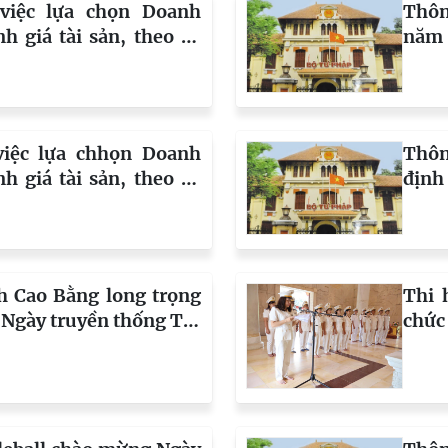
việc lựa chọn Doanh
Thôn
h giá tài sản, theo số
năm 
.NV ngày 03/8/2026
dân 
 dân sự tỉnh Cao Bằng
việc lựa chhọn Doanh
Thôn
h giá tài sản, theo số
định
.KV1 ngày 29/72026
THAD
ành án dân sự khu vực
án d
h Cao Bằng long trọng
Thi 
Ngày truyền thống Thi
chức
thờ 
niệm
hàn
19/7