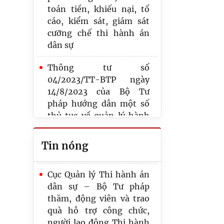
toán tiền, khiếu nại, tố
cáo, kiểm sát, giám sát
Thi hành án tỉnh Cao
cưỡng chế thi hành án
Bằng long trọng kỷ niệm
dân sự
80 năm Ngày truyền
thống Thi hành án dân
Thông tư số
sự
04/2023/TT-BTP ngày
14/8/2023 của Bộ Tư
Bồi đắp bản lĩnh chính trị
pháp hướng dẫn một số
cho đảng viên trong
thủ tục về quản lý hành
Đảng bộ Thi hành án dân
chính và biểu mẫu
sự tỉnh
nghiệp vụ trong hoạt
Tin nóng
động thi hành án dân sự
Cục Quản lý Thi hành án
(thay thế Thông tư số
dân sự – Bộ Tư pháp
01/2016/TT-BTP ngày
thăm, động viên và trao
01/02/2016)
quà hỗ trợ công chức,
người lao động Thi hành
Cơ cấu tổ chức
án dân sự tỉnh Tuyên