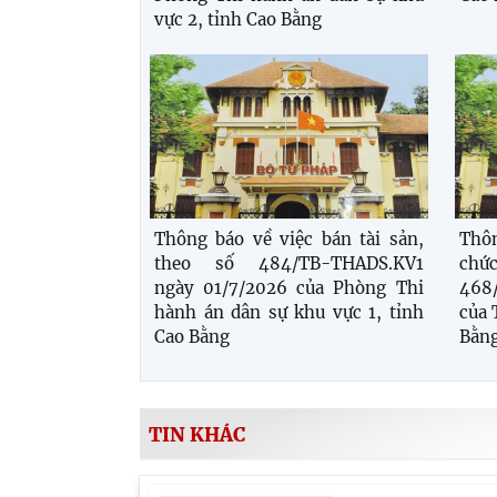
vực 2, tỉnh Cao Bằng
Thông báo về việc bán tài sản,
Thôn
theo số 484/TB-THADS.KV1
chứ
ngày 01/7/2026 của Phòng Thi
468
hành án dân sự khu vực 1, tỉnh
của 
Cao Bằng
Bằn
TIN KHÁC