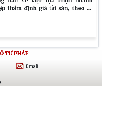
g báo về việc lựa chọn doanh
ệp thẩm định giá tài sản, theo số
/TB-THADS.KV1 của Phòng Thi
 án dân sự khu vực 1, Cao Bằng
Ộ TƯ PHÁP
Email:
5