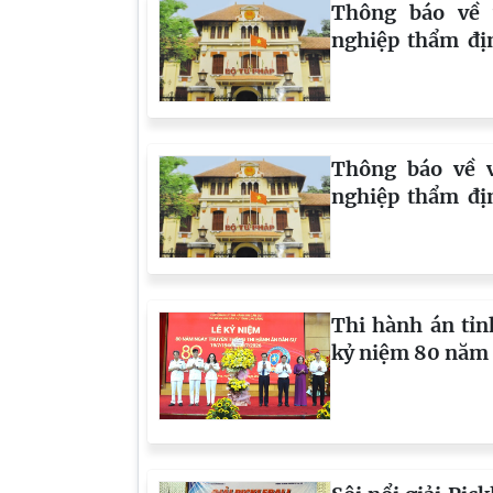
Thông báo về 
nghiệp thẩm địn
627/TB-THADS
của Thi hành án
Thông báo về 
nghiệp thẩm địn
589/TB-THADS
của PHòng Thi h
1, tỉnh Cao Bằng
Thi hành án tỉn
kỷ niệm 80 năm 
hành án dân sự