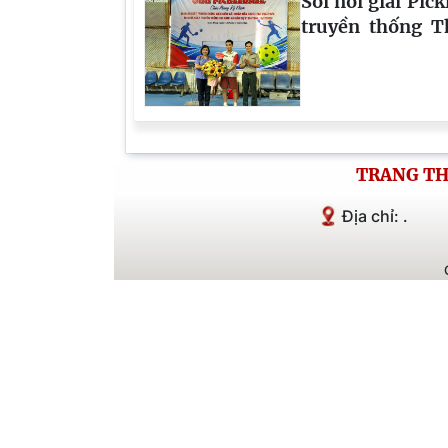
Sôi nổi giải Pic
truyền thống T
Ngày truyền t
nhân dân
TRANG TH
Địa chỉ: .