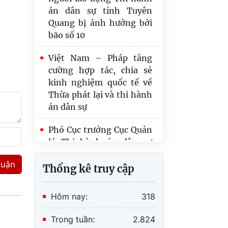
Quang bị ảnh hưởng bởi
Một số khó khăn, vướng
bão số 10
mắc trong việc xác định,
phân chia quyền sử dụng
Việt Nam – Pháp tăng
đất của người phải thi
cường hợp tác, chia sẻ
hành án trong hộ gia
kinh nghiệm quốc tế về
đình để thi hành án
Thừa phát lại và thi hành
án dân sự
Chín lưu ý trong xác
minh điều kiện thi hành
Phó Cục trưởng Cục Quản
án
lý Thi hành án dân sự
Trần Thị Phương Hoa
kiểm tra, làm việc với Thi
hành án dân sự tỉnh Vĩnh
luận
Thống kê truy cập
Long về kết quả thực
hiện chỉ tiêu, nhiệm vụ 11
Hôm nay:
318
tháng năm 2025 và việc
vận hành cơ quan THADS
Trong tuần:
2.824
một cấp.