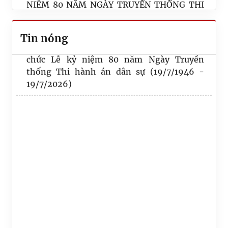
NIỆM 80 NĂM NGÀY TRUYỀN THỐNG THI
HÀNH ÁN DÂN SỰ
Tin nóng
THÔNG BÁO Về việc lựa chọn tổ chức thẩm
Thi hành án dân sự thành phố Đà Nẵng tổ
định giá tài sản thi hành án dân sự
chức Lễ kỷ niệm 80 năm Ngày Truyền
2122/TB-THADS của Thi hành án dân sự
thống Thi hành án dân sự (19/7/1946 -
thành phố Đà Nẵng
19/7/2026)