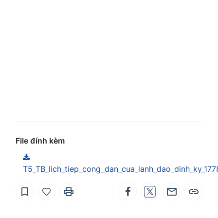
File đính kèm
T5_TB_lich_tiep_cong_dan_cua_lanh_dao_dinh_ky_17