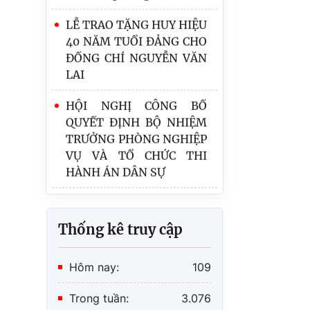
LỄ TRAO TẶNG HUY HIỆU
2026
40 NĂM TUỔI ĐẢNG CHO
ĐỒNG CHÍ NGUYỄN VĂN
Thông báo số 668/TB-
LAI
THADS ngày 28/4/2026
của Thi hành án dân sự
HỘI NGHỊ CÔNG BỐ
thành phố Hải Phòng về
QUYẾT ĐỊNH BỘ NHIỆM
việc lựa chọn tổ chức bán
TRƯỞNG PHÒNG NGHIỆP
đấu giá tài sản thi hành
VỤ VÀ TỔ CHỨC THI
án
HÀNH ÁN DÂN SỰ
Thống kê truy cập
Hôm nay:
109
Trong tuần:
3.076