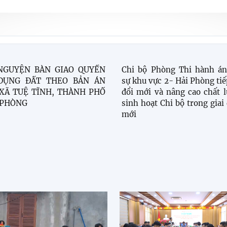
Chi bộ Phòng Thi hành án
NGUYỆN BÀN GIAO QUYỀN
sự khu vực 2- Hải Phòng tiế
DỤNG ĐẤT THEO BẢN ÁN
đổi mới và nâng cao chất 
 XÃ TUỆ TĨNH, THÀNH PHỐ
sinh hoạt Chi bộ trong giai
 PHÒNG
mới