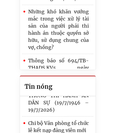
Những khó khăn vướng
mắc trong việc xử lý tài
sản của người phải thi
hành án thuộc quyền sở
Kỷ niệm 80 năm Ngày
hữu, sử dụng chung của
truyền thống thi hành án
vợ, chồng?
dân sự
Thông báo số 694/TB-
SÔI NỔI GIẢI CẦU LÔNG
THADS.KV5 ngày
CHÀO MỪNG KỶ NIỆM 80
04/5/2026 của Thi hành
NĂM NGÀY TRUYỀN
án dân sự thành phố Hải
Tin nóng
THỐNG THI HÀNH ÁN
Phòng về việc bán đấu giá
DÂN SỰ (19/7/1946 –
tài sản
19/7/2026)
Hội nghị sơ kết công tác
Chi bộ Văn phòng tổ chức
thi hành án dân sự, theo
lễ kết nạp đảng viên mới
dõi thi hành án hành
chính 6 tháng đầu năm