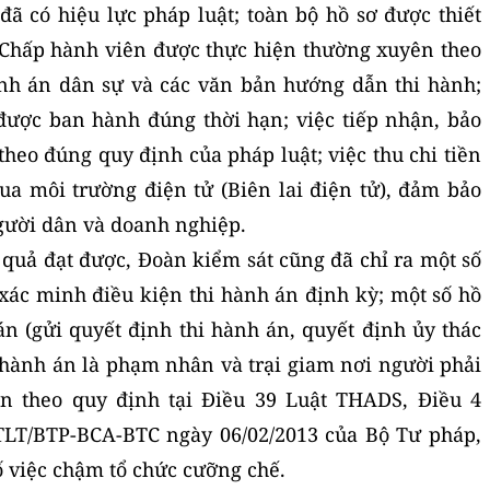
đã có hiệu lực pháp luật; toàn bộ hồ sơ được thiết
a Chấp hành viên được thực hiện thường xuyên theo
nh án dân sự và các văn bản hướng dẫn thi hành;
được ban hành đúng thời hạn; việc tiếp nhận, bảo
heo đúng quy định của pháp luật; việc thu chi tiền
ua môi trường điện tử (Biên lai điện tử), đảm bảo
gười dân và doanh nghiệp.
quả đạt được, Đoàn kiểm sát cũng đã chỉ ra một số
 xác minh điều kiện thi hành án định kỳ; một số hồ
án (gửi quyết định thi hành án, quyết định ủy thác
i hành án là phạm nhân và trại giam nơi người phải
n theo quy định tại Điều 39 Luật THADS, Điều 4
TTLT/BTP-BCA-BTC ngày 06/02/2013 của Bộ Tư pháp,
ố việc chậm tổ chức cưỡng chế.