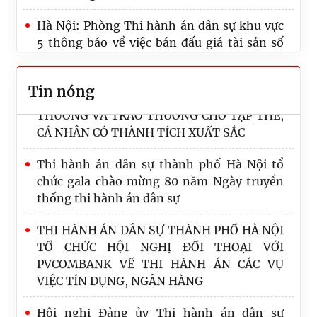
Hà Nội: Tháo gỡ vướng mắc, nâng cao hiệu
Hà Nội: Phòng Thi hành án dân sự khu vực
quả thi hành án dân sự
5 thông báo về việc bán đấu giá tài sản số
5097/TB-THADS.KV5
THI HÀNH ÁN DÂN SỰ THÀNH PHỐ HÀ NỘI
TỔ CHỨC CÔNG BỐ CÁC QUYẾT ĐỊNH KHEN
Tin nóng
THƯỞNG VÀ TRAO THƯỞNG CHO TẬP THỂ,
CÁ NHÂN CÓ THÀNH TÍCH XUẤT SẮC
Thi hành án dân sự thành phố Hà Nội tổ
chức gala chào mừng 80 năm Ngày truyền
thống thi hành án dân sự
THI HÀNH ÁN DÂN SỰ THÀNH PHỐ HÀ NỘI
TỔ CHỨC HỘI NGHỊ ĐỐI THOẠI VỚI
PVCOMBANK VỀ THI HÀNH ÁN CÁC VỤ
VIỆC TÍN DỤNG, NGÂN HÀNG
Hội nghị Đảng ủy Thi hành án dân sự