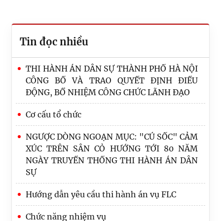
Tin đọc nhiều
THI HÀNH ÁN DÂN SỰ THÀNH PHỐ HÀ NỘI
CÔNG BỐ VÀ TRAO QUYẾT ĐỊNH ĐIỀU
ĐỘNG, BỔ NHIỆM CÔNG CHỨC LÃNH ĐẠO
Cơ cấu tổ chức
NGƯỢC DÒNG NGOẠN MỤC: "CÚ SỐC" CẢM
XÚC TRÊN SÂN CỎ HƯỚNG TỚI 80 NĂM
NGÀY TRUYỀN THỐNG THI HÀNH ÁN DÂN
SỰ
Hướng dẫn yêu cầu thi hành án vụ FLC
Chức năng nhiệm vụ