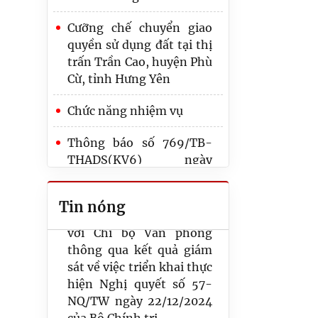
Thư chúc mừng của Bộ
trưởng Bộ Tư pháp nhân
Cưỡng chế chuyển giao
kỷ niệm 80 năm Ngày
quyền sử dụng đất tại thị
truyền thống Thi hành
trấn Trần Cao, huyện Phù
án dân sự
Cừ, tỉnh Hưng Yên
Đoàn giám sát theo
Chức năng nhiệm vụ
Quyết định số 10-QĐ/ĐU
Thông báo số 769/TB-
ngày 11/6/2026 của Đảng
THADS(KV6) ngày
ủy Thi hành án dân sự
29/4/2026 Về việc bán
tỉnh Hưng Yên làm việc
dấu giá tài sản
với Chi bộ Văn phòng
Tin nóng
thông qua kết quả giám
Thi hành án dân sự tỉnh
sát về việc triển khai thực
Hưng Yên phát động ủng
hiện Nghị quyết số 57-
hộ công chức người lao
NQ/TW ngày 22/12/2024
động ngành THADS bị
của Bộ Chính trị.
thiệt hại do báo lũ gây ra
Vụ thi hành án giao con