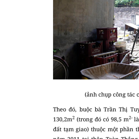
(ảnh chụp công tác 
Theo đó, buộc bà Trần Thị Tu
2
2‑
130,2m
(trong đó có 98,5 m
l
đất tạm giao) thuộc một phần t
năm 2011 tại thôn Toàn Thắng