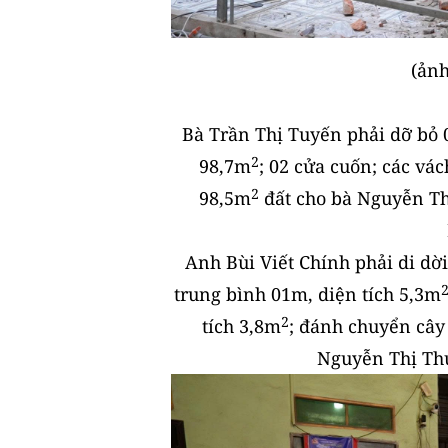
(ảnh
Bà Trần Thị Tuyến phải dỡ bỏ 0
2
98,7m
; 02 cửa cuốn; các vác
2
98,5m
đất cho bà Nguyễn Th
Anh Bùi Viết Chính phải di dờ
trung bình 01m, diện tích 5,3m
2
tích 3,8m
; đánh chuyển cây
Nguyễn Thị Th