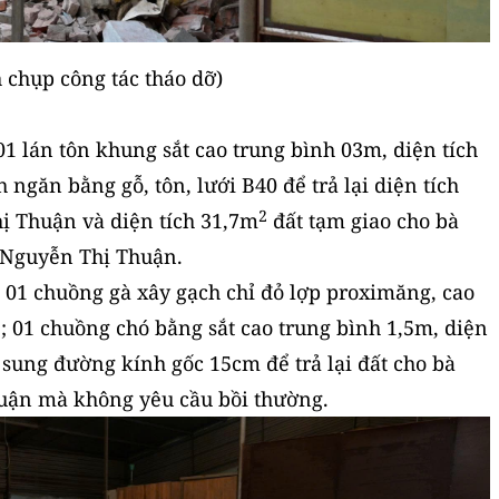
 chụp công tác tháo dỡ)
1 lán tôn khung sắt cao trung bình 03m, diện tích
h ngăn bằng gỗ, tôn, lưới B40 để trả lại diện tích
2
ị Thuận và diện tích 31,7m
đất tạm giao cho bà
Nguyễn Thị Thuận.
i 01 chuồng gà xây gạch chỉ đỏ lợp proximăng, cao
2
; 01 chuồng chó bằng sắt cao trung bình 1,5m, diện
 sung đường kính gốc 15cm để trả lại đất cho bà
uận mà không yêu cầu bồi thường.