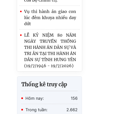
lúc đêm khuya nhiều day
dứt
LỄ KỶ NIỆM 80 NĂM
NGÀY TRUYỀN THỐNG
THI HÀNH ÁN DÂN SỰ VÀ
TRI ÂN TẠI THI HÀNH ÁN
DÂN SỰ TỈNH HƯNG YÊN
(19/7/1946 - 19/7/2026)
Thi hành án dân sự tỉnh
Hưng Yên phát động ủng
hộ công chức người lao
động ngành THADS bị
Thống kê truy cập
thiệt hại do báo lũ gây ra
Hôm nay:
156
Trong tuần:
2.662