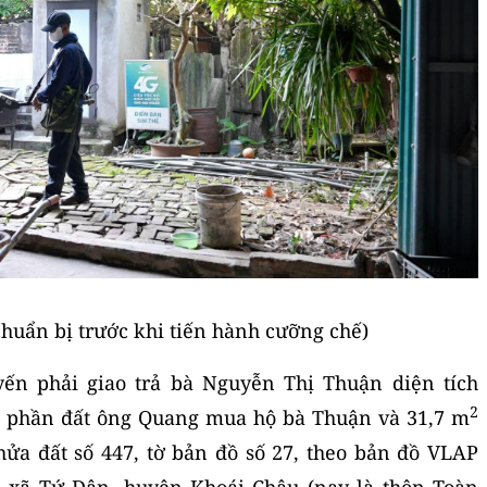
chuẩn bị trước khi tiến hành cưỡng chế)
yến phải giao trả bà Nguyễn Thị Thuận diện tích
2
à phần đất ông Quang mua hộ bà Thuận và 31,7 m
hửa đất số 447, tờ bản đồ số 27, theo bản đồ VLAP
, xã Tứ Dân, huyện Khoái Châu (nay là thôn Toàn