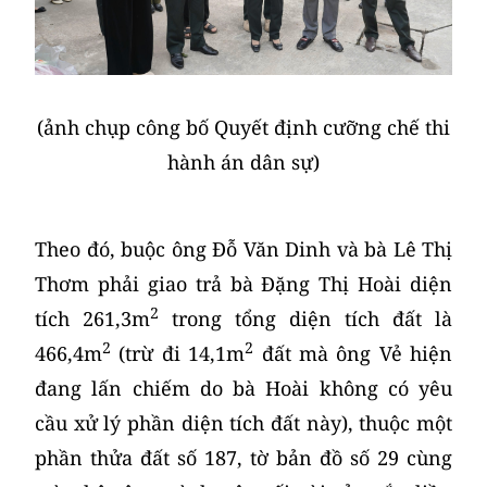
(ảnh chụp công bố Quyết định cưỡng chế thi
hành án dân sự)
Theo đó, buộc ông Đỗ Văn Dinh và bà Lê Thị
Thơm phải giao trả bà Đặng Thị Hoài diện
2
tích 261,3m
trong tổng diện tích đất là
2
2
466,4m
(trừ đi 14,1m
đất mà ông Vẻ hiện
đang lấn chiếm do bà Hoài không có yêu
cầu xử lý phần diện tích đất này), thuộc một
phần thửa đất số 187, tờ bản đồ số 29 cùng