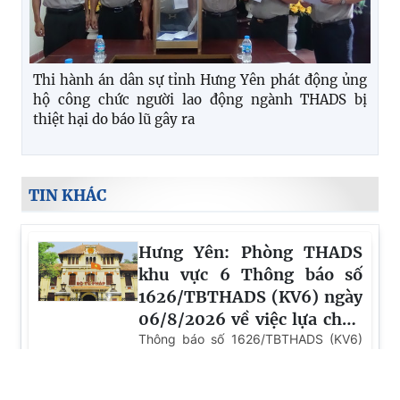
Thi hành án dân sự tỉnh Hưng Yên phát động ủng
hộ công chức người lao động ngành THADS bị
thiệt hại do báo lũ gây ra
TIN KHÁC
Hưng Yên: Phòng THADS
khu vực 6 Thông báo số
1626/TBTHADS (KV6) ngày
06/8/2026 về việc lựa chọn
tổ chức hành nghề đấu giá
Thông báo số 1626/TBTHADS (KV6)
ngày 06/8/2026 về việc lựa chọn tổ
tài sản
chức hành nghề đấu giá tài sản