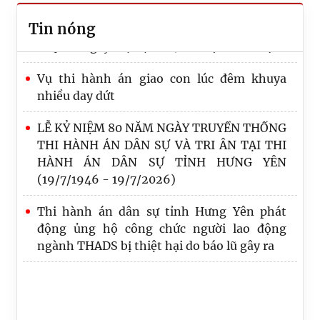
Tin nóng
Thư chúc mừng của Bộ trưởng Bộ Tư pháp
nhân kỷ niệm 80 năm Ngày truyền thống
Thi hành án dân sự
Đoàn giám sát theo Quyết định số 10-QĐ/
ĐU ngày 11/6/2026 của Đảng ủy Thi hành
án dân sự tỉnh Hưng Yên làm việc với Chi bộ
Văn phòng thông qua kết quả giám sát về
việc triển khai thực hiện Nghị quyết số 57-
NQ/TW ngày 22/12/2024 của Bộ Chính trị.
Vụ thi hành án giao con lúc đêm khuya
nhiều day dứt
LỄ KỶ NIỆM 80 NĂM NGÀY TRUYỀN THỐNG
THI HÀNH ÁN DÂN SỰ VÀ TRI ÂN TẠI THI