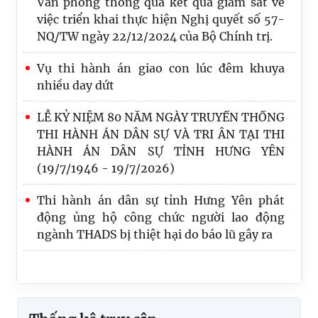
NQ/TW ngày 22/12/2024 của Bộ Chính trị.
Vụ thi hành án giao con lúc đêm khuya
nhiều day dứt
LỄ KỶ NIỆM 80 NĂM NGÀY TRUYỀN THỐNG
THI HÀNH ÁN DÂN SỰ VÀ TRI ÂN TẠI THI
HÀNH ÁN DÂN SỰ TỈNH HƯNG YÊN
(19/7/1946 - 19/7/2026)
Thi hành án dân sự tỉnh Hưng Yên phát
động ủng hộ công chức người lao động
ngành THADS bị thiệt hại do báo lũ gây ra