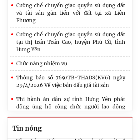
Cưỡng chế chuyển giao quyền sử dụng đất
và tài sản gắn liền với đất tại xã Liên
Phương
Cưỡng chế chuyển giao quyền sử dụng đất
tại thị trấn Trần Cao, huyện Phù Cừ, tỉnh
Hưng Yên
Chức năng nhiệm vụ
Thông báo số 769/TB-THADS(KV6) ngày
Thư chúc mừng của Bộ trưởng Bộ Tư pháp
29/4/2026 Về việc bán dấu giá tài sản
nhân kỷ niệm 80 năm Ngày truyền thống
Thi hành án dân sự
Thi hành án dân sự tỉnh Hưng Yên phát
động ủng hộ công chức người lao động
Đoàn giám sát theo Quyết định số 10-QĐ/
ngành THADS bị thiệt hại do báo lũ gây ra
ĐU ngày 11/6/2026 của Đảng ủy Thi hành
án dân sự tỉnh Hưng Yên làm việc với Chi bộ
Tin nóng
Văn phòng thông qua kết quả giám sát về
việc triển khai thực hiện Nghị quyết số 57-