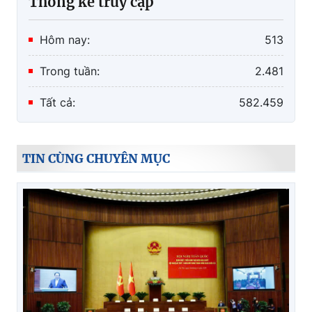
Thống kê truy cập
Hôm nay:
513
Trong tuần:
2.481
Tất cả:
582.459
TIN CÙNG CHUYÊN MỤC