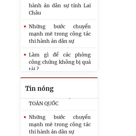
hành án dân sự tỉnh Lai
Châu
Những bước chuyển
mạnh mẽ trong công tác
thi hành án dân sự
THI HÀNH ÁN DÂN SỰ
Làm gì để các phòng
TỈNH LAI CHÂU XUẤT
công chứng không bị quá
SẮC GIÀNH GIẢI NHẤT
tải ?
NỘI DUNG ĐÔI NỮ
PICKLEBALL TẠI VÒNG
Tập huấn Nền tảng số tại
Tin nóng
CHUNG KẾT HỘI THAO
Thi hành án dân sự tỉnh
TOÀN QUỐC
Lai Châu
Những bước chuyển
Công bố 4 Luật về lĩnh
mạnh mẽ trong công tác
vực công nghệ thông tin,
thi hành án dân sự
tiêu chuẩn và quy chuẩn
kỹ thuật, bảo hiểm xã hội