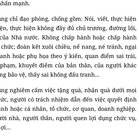
 nhấn mạnh.
ung chỉ đạo phòng, chống gồm: Nói, viết, thực hiện
n, thực hiện không đầy đủ chủ trương, đường lối,
 của Nhà nước. Không chấp hành hoặc chấp hành
chức; đoàn kết xuôi chiều, nể nang, né tránh, ngại
anh hoặc phụ họa theo ý kiến, quan điểm sai trái,
i phạm, khuyết điểm của bản thân, của người khác
ng bảo vệ, thấy sai không đấu tranh…
ng nghiêm cấm việc tặng quà, nhận quà dưới mọi
hức, người có trách nhiệm dẫn đến việc quyết định
đình hoặc cá nhân, tổ chức, cơ quan, doanh nghiệp.
ười nhà, người thân, người quen lợi dụng chức vụ,
 lợi…