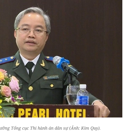
ưởng Tổng cục Thi hành án dân sự (Ảnh: Kim Quy).