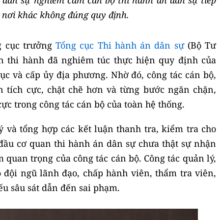
n dân sự nghiêm cấm cán bộ thi hành án dân sự tiếp
 nơi khác không đúng quy định.
g cục trưởng
Tổng cục Thi hành án dân sự
(Bộ Tư
an thi hành đã nghiêm túc thực hiện quy định của
ục và cấp ủy địa phương. Nhờ đó, công tác cán bộ,
n tích cực, chặt chẽ hơn và từng bước ngăn chặn,
cực trong công tác cán bộ của toàn hệ thống.
ý và tổng hợp các kết luận thanh tra, kiểm tra cho
 đầu cơ quan thi hành án dân sự chưa thật sự nhận
m quan trọng của công tác cán bộ. Công tác quản lý,
o đội ngũ lãnh đạo, chấp hành viên, thẩm tra viên,
ếu sâu sát dẫn đến sai phạm.