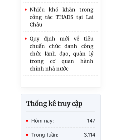
Nhiều khó khăn trong
và hàng không dân dụng
công tác THADS tại Lai
Châu
Quy định mới về tiêu
chuẩn chức danh công
chức lãnh đạo, quản lý
trong cơ quan hành
chính nhà nước
Thống kê truy cập
Hôm nay:
147
Trong tuần:
3.114