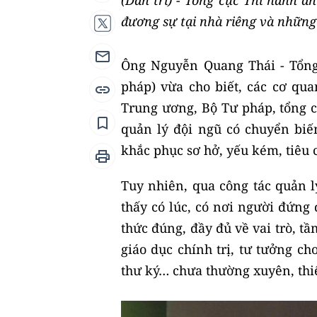
(Dân trí) - Tổng cục Thi hành á
đương sự tại nhà riêng và những
Ông Nguyễn Quang Thái - Tổn
pháp) vừa cho biết, các cơ qu
Trung ương, Bộ Tư pháp, tổng c
quản lý đội ngũ có chuyển biế
khắc phục sơ hở, yếu kém, tiêu 
Tuy nhiên, qua công tác quản l
thấy có lúc, có nơi người đứng
thức đúng, đầy đủ về vai trò, tầ
giáo dục chính trị, tư tưởng ch
thư ký… chưa thường xuyên, thi