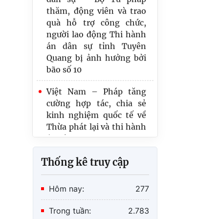
quà hỗ trợ công chức,
Thừa phát lại và thi hành
người lao động Thi hành
án dân sự
án dân sự tỉnh Tuyên
Quang bị ảnh hưởng bởi
Phòng THADS KV2, Ninh
bão số 10
Bình - THÔNG BÁO Kết
quả lựa chọn tổ chức
Việt Nam – Pháp tăng
hành nghề đấu giá tài
cường hợp tác, chia sẻ
sản số 680/TB-
kinh nghiệm quốc tế về
THADS.KV2 ngày
Thừa phát lại và thi hành
28/4/2026
án dân sự
Thống kê truy cập
Hôm nay:
277
Trong tuần:
2.783