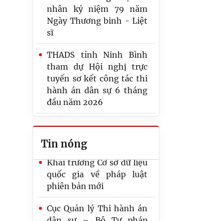
nhân kỷ niệm 79 năm
Ngày Thương binh - Liệt
sĩ
Hội nghị giao ban công
THADS tỉnh Ninh Bình
tác THADS, theo dõi thi
tham dự Hội nghị trực
hành án hành chính
tuyến sơ kết công tác thi
(THAHC) - THADS tỉnh
hành án dân sự 6 tháng
Ninh Bình tạo chuyển
đầu năm 2026
biến rõ nét trong năm
2026
THI HÀNH ÁN DÂN SỰ
TỈNH NINH BÌNH TỔ
Tin nóng
Khai trương Cơ sở dữ liệu
CHỨC HỘI NGHỊ SƠ KẾT
quốc gia về pháp luật
CÔNG TÁC 6 THÁNG ĐẦU
phiên bản mới
NĂM 2026
Cục Quản lý Thi hành án
Việt Nam – Pháp tăng
dân sự – Bộ Tư pháp
cường hợp tác, chia sẻ
thăm, động viên và trao
kinh nghiệm quốc tế về