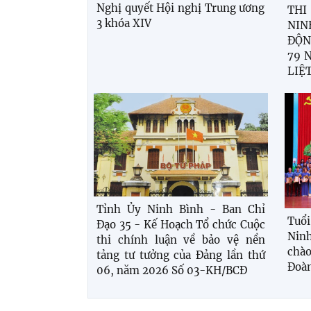
Nghị quyết Hội nghị Trung ương
THI
3 khóa XIV
NIN
ĐỘN
79 
LIỆT
Tỉnh Ủy Ninh Bình - Ban Chỉ
Tuổ
Đạo 35 - Kế Hoạch Tổ chức Cuộc
Ninh
thi chính luận về bảo vệ nền
chà
tảng tư tưởng của Đảng lần thứ
Đoà
06, năm 2026 Số 03-KH/BCĐ