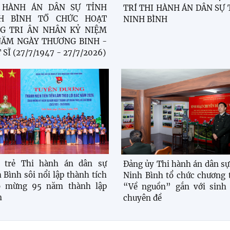
 HÀNH ÁN DÂN SỰ TỈNH
TRÍ THI HÀNH ÁN DÂN SỰ 
H BÌNH TỔ CHỨC HOẠT
NINH BÌNH
G TRI ÂN NHÂN KỶ NIỆM
NĂM NGÀY THƯƠNG BINH -
 SĨ (27/7/1947 - 27/7/2026)
i trẻ Thi hành án dân sự
Đảng ủy Thi hành án dân sự
 Bình sôi nổi lập thành tích
Ninh Bình tổ chức chương 
o mừng 95 năm thành lập
“Về nguồn” gắn với sinh 
n
chuyên đề