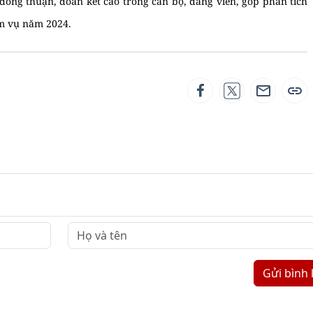
 đồng thuận, đoàn kết cao trong cán bộ, đảng viên, góp phần tích
ệm vụ năm 2024.
Gửi bình 