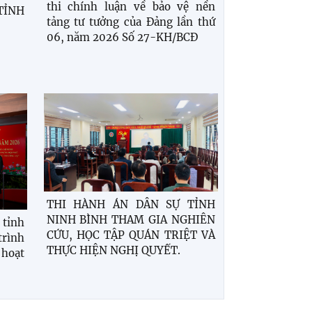
thi chính luận về bảo vệ nền
TỈNH
tảng tư tưởng của Đảng lần thứ
06, năm 2026 Số 27-KH/BCĐ
THI HÀNH ÁN DÂN SỰ TỈNH
NINH BÌNH THAM GIA NGHIÊN
 tỉnh
CỨU, HỌC TẬP QUÁN TRIỆT VÀ
trình
THỰC HIỆN NGHỊ QUYẾT.
hoạt