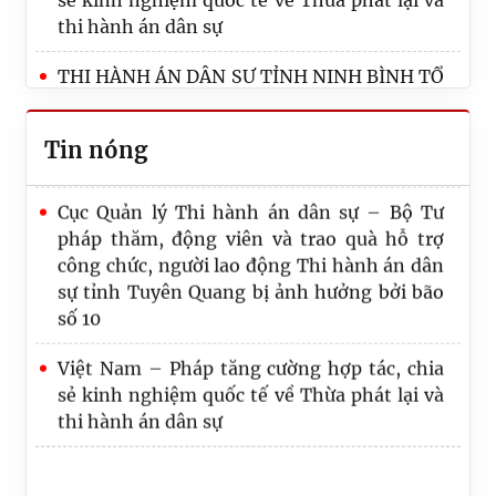
sẻ kinh nghiệm quốc tế về Thừa phát lại và
thi hành án hành chính (THAHC) - THADS
thi hành án dân sự
tỉnh Ninh Bình tạo chuyển biến rõ nét
trong năm 2026
THI HÀNH ÁN DÂN SỰ TỈNH NINH BÌNH TỔ
CHỨC HỘI NGHỊ SƠ KẾT CÔNG TÁC 6
Khai trương Cơ sở dữ liệu quốc gia về pháp
THÁNG ĐẦU NĂM 2026
luật phiên bản mới
Tin nóng
Phòng THADS KV2, Ninh Bình - THÔNG
Cục Quản lý Thi hành án dân sự – Bộ Tư
BÁO Kết quả lựa chọn tổ chức hành nghề
pháp thăm, động viên và trao quà hỗ trợ
đấu giá tài sản số 680/TB-THADS.KV2 ngày
công chức, người lao động Thi hành án dân
28/4/2026
sự tỉnh Tuyên Quang bị ảnh hưởng bởi bão
số 10
Việt Nam – Pháp tăng cường hợp tác, chia
sẻ kinh nghiệm quốc tế về Thừa phát lại và
thi hành án dân sự