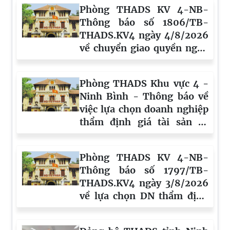
Phòng THADS KV 4-NB-
Thông báo số 1806/TB-
THADS.KV4 ngày 4/8/2026
về chuyển giao quyền nghã
vụ của người được thi hành
án chết (Vụ Hà- Huy)
Phòng THADS Khu vực 4 -
Ninh Bình - Thông báo về
việc lựa chọn doanh nghiệp
thẩm định giá tài sản số
1807/TB-THADS.KV4 ngày
04/8/2026
Phòng THADS KV 4-NB-
Thông báo số 1797/TB-
THADS.KV4 ngày 3/8/2026
về lựa chọn DN thẩm định
giá TS ( Vụ Hà - Huy)