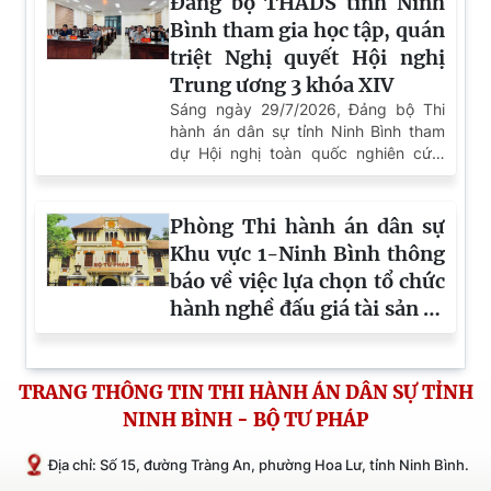
Đảng bộ THADS tỉnh Ninh
Bình tham gia học tập, quán
triệt Nghị quyết Hội nghị
Trung ương 3 khóa XIV
Sáng ngày 29/7/2026, Đảng bộ Thi
hành án dân sự tỉnh Ninh Bình tham
dự Hội nghị toàn quốc nghiên cứu,
học tập, quán triệt và triển khai thực
hiện Nghị quyết Hội nghị lần thứ ba
Ban Chấp hành Trung ương Đảng
Phòng Thi hành án dân sự
khóa XIV bằng hình thức trực tuyến,
Khu vực 1-Ninh Bình thông
kết nối với điểm cầu Trung ương.
báo về việc lựa chọn tổ chức
hành nghề đấu giá tài sản số
257/TB-THADS.KV1 ngày
28/7/2026
TRANG THÔNG TIN THI HÀNH ÁN DÂN SỰ TỈNH
NINH BÌNH - BỘ TƯ PHÁP
Địa chỉ: Số 15, đường Tràng An, phường Hoa Lư, tỉnh Ninh Bình.