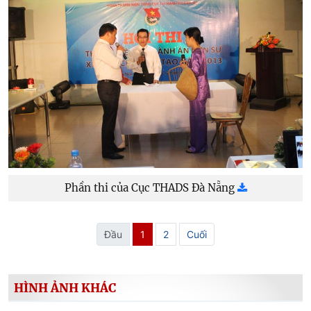
Phần thi của Cục THADS Đà Nẵng
Đầu
1
2
Cuối
HÌNH ẢNH KHÁC