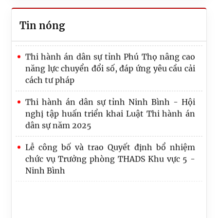
minh điều kiện thi hành án, thông báo thi
Công bố Quyết định công tác cán bộ tại Cục
hành án
Quản lý Thi hành án dân sự, Bộ Tư pháp
Tin nóng
Quy định số 20-QĐ/TW về thi hành Điều lệ
Thi hành án dân sự tỉnh Phú Thọ nâng cao
Đảng: Một số vấn đề cần lưu ý về phân cấp
năng lực chuyển đổi số, đáp ứng yêu cầu cải
trong tổ chức thực hiện
cách tư pháp
Lãnh đạo Cục Quản lý Thi hành án dân sự và
Thi hành án dân sự tỉnh Ninh Bình - Hội
Trưởng, Phó Ban
nghị tập huấn triển khai Luật Thi hành án
dân sự năm 2025
Lễ công bố và trao Quyết định bổ nhiệm
chức vụ Trưởng phòng THADS Khu vực 5 -
Ninh Bình