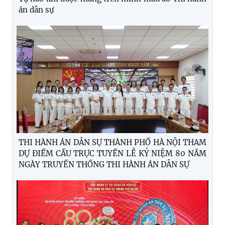
án dân sự
THI HÀNH ÁN DÂN SỰ THÀNH PHỐ HÀ NỘI THAM
DỰ ĐIỂM CẦU TRỰC TUYẾN LỄ KỶ NIỆM 80 NĂM
NGÀY TRUYỀN THỐNG THI HÀNH ÁN DÂN SỰ