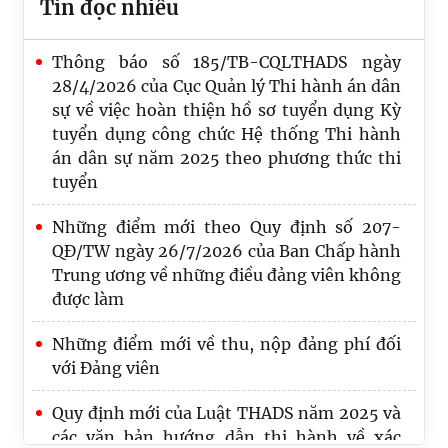
Tin đọc nhiều
Thông báo số 185/TB-CQLTHADS ngày
28/4/2026 của Cục Quản lý Thi hành án dân
sự về việc hoàn thiện hồ sơ tuyển dụng Kỳ
tuyển dụng công chức Hệ thống Thi hành
án dân sự năm 2025 theo phương thức thi
tuyển
Những điểm mới theo Quy định số 207-
QĐ/TW ngày 26/7/2026 của Ban Chấp hành
Trung ương về những điều đảng viên không
được làm
Những điểm mới về thu, nộp đảng phí đối
với Đảng viên
Thi hành án dân sự Thành phố Hồ Chí Minh
thi hành xong hơn 50 nghìn tỷ đồng sau 07
Quy định mới của Luật THADS năm 2025 và
tháng năm công tác 2026
các văn bản hướng dẫn thi hành về xác