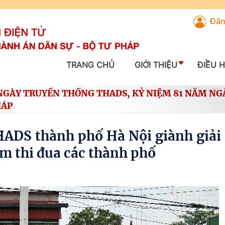
Đăn
TRANG CHỦ
GIỚI THIỆU
ĐIỀU 
NGÀY TRUYỀN THỐNG THADS, KỶ NIỆM 81 NĂM NG
HÁP
HADS thành phố Hà Nội giành giải
ụm thi đua các thành phố