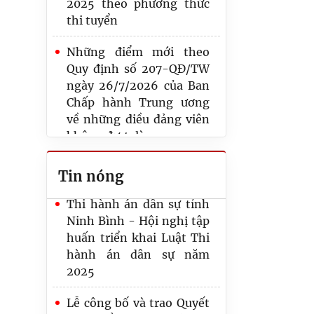
2025 theo phương thức
tác cán bộ tại Cục Quản lý
thi tuyển
Thi hành án dân sự, Bộ
Tư pháp
Những điểm mới theo
Quy định số 207-QĐ/TW
Thi hành án dân sự tỉnh
ngày 26/7/2026 của Ban
Phú Thọ nâng cao năng
Chấp hành Trung ương
lực chuyển đổi số, đáp
về những điều đảng viên
ứng yêu cầu cải cách tư
không được làm
pháp
Những điểm mới về thu,
Thi hành án dân sự tỉnh
Tin nóng
nộp đảng phí đối với
Ninh Bình - Hội nghị tập
Đảng viên
huấn triển khai Luật Thi
hành án dân sự năm
Quy định mới của Luật
2025
THADS năm 2025 và các
văn bản hướng dẫn thi
Lễ công bố và trao Quyết
hành về xác minh điều
định bổ nhiệm chức vụ
kiện thi hành án, thông
Trưởng phòng THADS