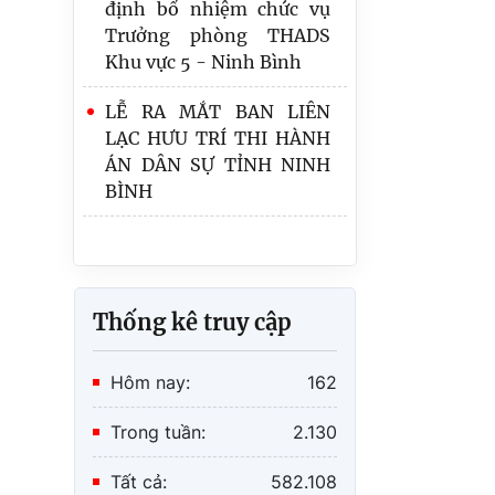
báo thi hành án
Khu vực 5 - Ninh Bình
Quy định số 20-QĐ/TW
LỄ RA MẮT BAN LIÊN
về thi hành Điều lệ Đảng:
LẠC HƯU TRÍ THI HÀNH
Một số vấn đề cần lưu ý
ÁN DÂN SỰ TỈNH NINH
về phân cấp trong tổ
BÌNH
chức thực hiện
Lãnh đạo Cục Quản lý Thi
hành án dân sự và
Trưởng, Phó Ban
Thống kê truy cập
Hôm nay:
162
Trong tuần:
2.130
Tất cả:
582.108