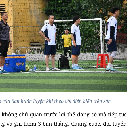
 của Ban huấn luyện khi theo dõi diễn biến trên sân
ủ không chủ quan trước lợi thế đang có mà tiếp tục
ông và ghi thêm 3 bàn thắng. Chung cuộc, đội tuyển