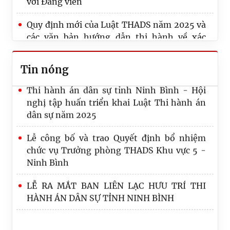
với Đảng viên
Quản lý Thi hành án dân sự, Bộ Tư pháp
Quy định mới của Luật THADS năm 2025 và
Thi hành án dân sự tỉnh Phú Thọ nâng cao
các văn bản hướng dẫn thi hành về xác
năng lực chuyển đổi số, đáp ứng yêu cầu cải
minh điều kiện thi hành án, thông báo thi
cách tư pháp
hành án
Tin nóng
Thi hành án dân sự tỉnh Ninh Bình - Hội
Quy định số 20-QĐ/TW về thi hành Điều lệ
nghị tập huấn triển khai Luật Thi hành án
Đảng: Một số vấn đề cần lưu ý về phân cấp
dân sự năm 2025
trong tổ chức thực hiện
Lễ công bố và trao Quyết định bổ nhiệm
Lãnh đạo Cục Quản lý Thi hành án dân sự và
chức vụ Trưởng phòng THADS Khu vực 5 -
Trưởng, Phó Ban
Ninh Bình
LỄ RA MẮT BAN LIÊN LẠC HƯU TRÍ THI
HÀNH ÁN DÂN SỰ TỈNH NINH BÌNH