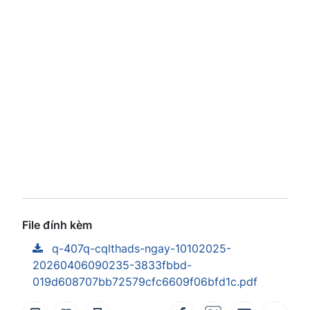
File đính kèm
q-407q-cqlthads-ngay-10102025-
20260406090235-3833fbbd-
019d608707bb72579cfc6609f06bfd1c.pdf