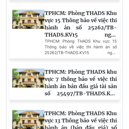
15/7/2026
TPHCM: Phòng THADS Khu
vực 15 Thông báo về việc thi
hành án số 25262/TB-
THADS.KV15 ngày
04/8/2026
TPHCM: Phòng THADS Khu vực 15
Thông báo về việc thi hành án số
25262/TB-THADS.KV15 ngày
04/8/2026
TPHCM: Phòng THADS khu
vực 7 thông báo về việc thi
hành án bán đấu giá tài sản
số 25497/TB-THADS.KV7
ngày 05/8/2026
TPHCM: Phòng THADS Khu
vực 13 Thông báo về việc thi
hành án (bán đấu giá) số