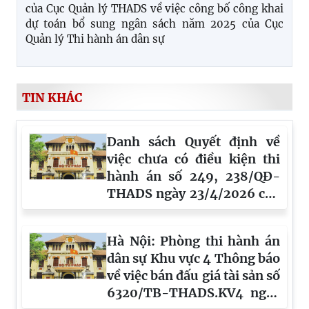
của Cục Quản lý THADS về việc công bố công khai
dự toán bổ sung ngân sách năm 2025 của Cục
Quản lý Thi hành án dân sự
TIN KHÁC
Danh sách Quyết định về
việc chưa có điều kiện thi
hành án số 249, 238/QĐ-
THADS ngày 23/4/2026 của
Phòng THADS khu vực 8
tỉnh Lâm Đồng
Hà Nội: Phòng thi hành án
dân sự Khu vực 4 Thông báo
về việc bán đấu giá tài sản số
6320/TB-THADS.KV4 ngày