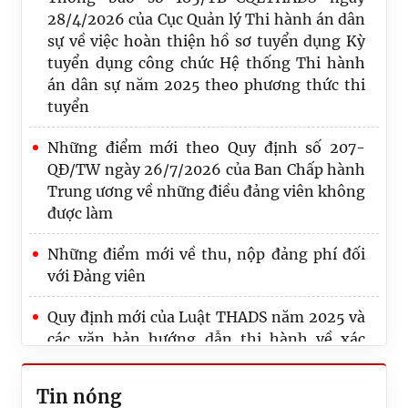
28/4/2026 của Cục Quản lý Thi hành án dân
sự về việc hoàn thiện hồ sơ tuyển dụng Kỳ
tuyển dụng công chức Hệ thống Thi hành
án dân sự năm 2025 theo phương thức thi
tuyển
Những điểm mới theo Quy định số 207-
QĐ/TW ngày 26/7/2026 của Ban Chấp hành
Trung ương về những điều đảng viên không
được làm
Những điểm mới về thu, nộp đảng phí đối
với Đảng viên
Thi hành án dân sự Thành phố Hồ Chí Minh
thi hành xong hơn 50 nghìn tỷ đồng sau 07
Quy định mới của Luật THADS năm 2025 và
tháng năm công tác 2026
các văn bản hướng dẫn thi hành về xác
minh điều kiện thi hành án, thông báo thi
Công bố Quyết định công tác cán bộ tại Cục
hành án
Tin nóng
Quản lý Thi hành án dân sự, Bộ Tư pháp