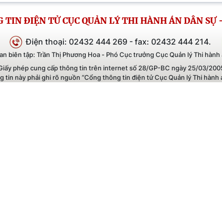
nh Lợi Trung, (trước
Bình
n Bình Thạnh), Thành
Trun
TIN ĐIỆN TỬ CỤC QUẢN LÝ THI HÀNH ÁN DÂN SỰ 
h
Điện thoại: 02432 444 269 - fax: 02432 444 214.
an biên tập: Trần Thị Phương Hoa - Phó Cục trưởng Cục Quản lý Thi hành 
Giấy phép cung cấp thông tin trên internet số 28/GP-BC ngày 25/03/200
ng tin này phải ghi rõ nguồn “Cổng thông tin điện tử Cục Quản lý Thi hành 