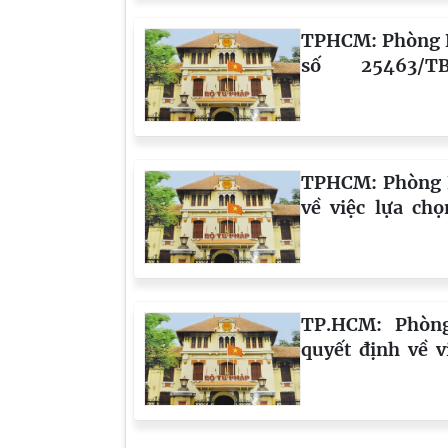
TPHCM: Phòng N
số 25463/T
05.8.2026 về 
nghiệp thẩm định
TPHCM: Phòng N
về việc lựa ch
định giá số 
ngày 05/8/2026
TP.HCM: Phòn
quyết định về v
hành án số 1
23/6/2026 đối 
Xuyên Hải Holdi