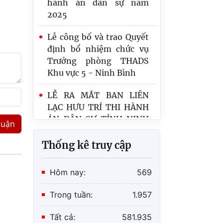
báo thi hành án
2025
Quy định số 20-QĐ/TW
Lễ công bố và trao Quyết
về thi hành Điều lệ Đảng:
định bổ nhiệm chức vụ
Một số vấn đề cần lưu ý
Trưởng phòng THADS
về phân cấp trong tổ
Khu vực 5 - Ninh Bình
chức thực hiện
LỄ RA MẮT BAN LIÊN
Lãnh đạo Cục Quản lý Thi
LẠC HƯU TRÍ THI HÀNH
hành án dân sự và
ÁN DÂN SỰ TỈNH NINH
Trưởng, Phó Ban
BÌNH
luận
Thống kê truy cập
Hôm nay:
569
Trong tuần:
1.957
Tất cả:
581.935