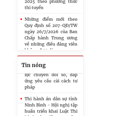
2025 theo phương thức
thi tuyển
Những điểm mới theo
Quy định số 207-QĐ/TW
Công bố Quyết định công
ngày 26/7/2026 của Ban
tác cán bộ tại Cục Quản lý
Chấp hành Trung ương
Thi hành án dân sự, Bộ
về những điều đảng viên
Tư pháp
không được làm
Thi hành án dân sự tỉnh
Những điểm mới về thu,
Phú Thọ nâng cao năng
Tin nóng
nộp đảng phí đối với
lực chuyển đổi số, đáp
Đảng viên
ứng yêu cầu cải cách tư
pháp
Quy định mới của Luật
THADS năm 2025 và các
Thi hành án dân sự tỉnh
văn bản hướng dẫn thi
Ninh Bình - Hội nghị tập
hành về xác minh điều
huấn triển khai Luật Thi
kiện thi hành án, thông
hành án dân sự năm