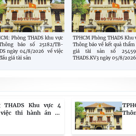
HCM: Phòng THADS khu vực
TPHCM Phòng THADS Khu v
Thông báo số 25182/TB-
Thông báo về kết quả thẩm
DS ngày 04/8/2026 về việc
giá tài sản số 25459
đấu giá tài sản
THADS.KV3 ngày 05/8/2026
g THADS Khu vực 4
TPH
việc thi hành án số
Thôn
DS.KV4
sản
ngày