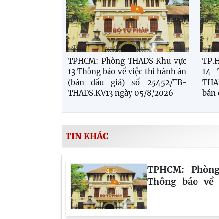
TPHCM: Phòng THADS Khu vực
TP.
13 Thông báo về việc thi hành án
14 
(bán đấu giá) số 25452/TB-
THA
THADS.KV13 ngày 05/8/2026
bán 
TIN KHÁC
TPHCM: Phòn
Thông báo về 
25455/TB-THA
ngày 05/8/2026