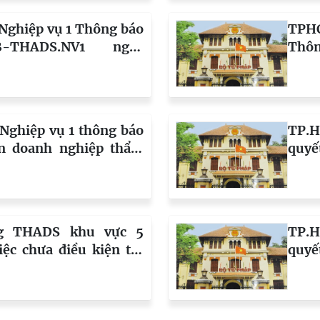
ghiệp vụ 1 Thông báo
TPH
B-THADS.NV1 ngày
Thôn
việc lựa chọn doanh
ngày
 giá tài sản
chức
ghiệp vụ 1 thông báo
TP.
ọn doanh nghiệp thẩm
quyế
25461/TB-THADS.NV1
hàn
23/6
Xuyên
Lợi,
g THADS khu vực 5
TP.
là p
iệc chưa điều kiện thi
quyế
Hồ C
349/QĐ-THADS ngày
hàn
với: Công ty Cổ phần
3/6/
ngs; địa chỉ: 16 Bình
chỉ: