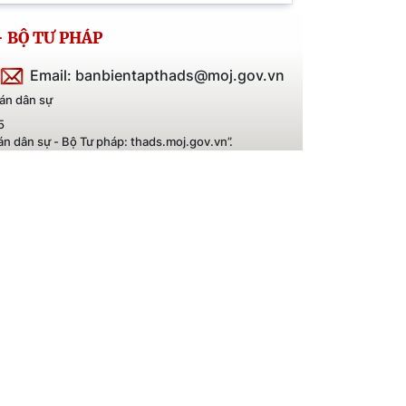
 Thạnh, nay là phường Bình Lợi
g, Thành phố Hồ Chí Minh
- BỘ TƯ PHÁP
Email: banbientapthads@moj.gov.vn
án dân sự
5
án dân sự - Bộ Tư pháp: thads.moj.gov.vn”.