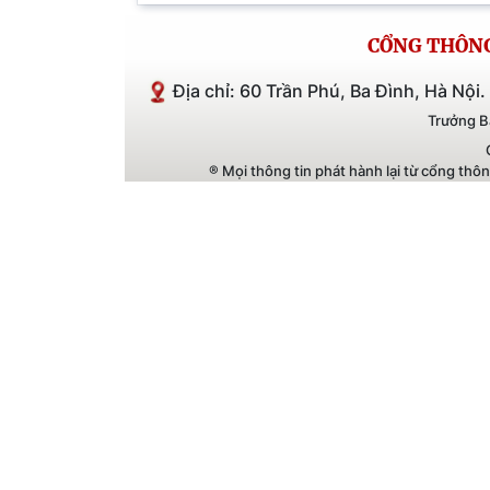
Lợi, phường Bì
Phường 13, quậ
CỔNG THÔNG 
phố Hồ Chí Min
Địa chỉ: 60 Trần Phú, Ba Đình, Hà Nội.
Trưởng B
® Mọi thông tin phát hành lại từ cổng thô