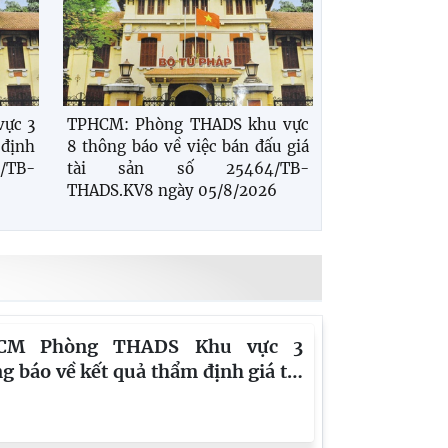
ực 3
TPHCM: Phòng THADS khu vực
 định
8 thông báo về việc bán đấu giá
/TB-
tài sản số 25464/TB-
THADS.KV8 ngày 05/8/2026
CM Phòng THADS Khu vực 3
g báo về kết quả thẩm định giá tài
 số 25459/TB-THADS.KV3
 05/8/2026