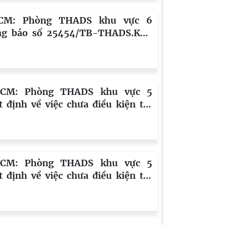
CM: Phòng THADS khu vực 6
g báo số 25454/TB-THADS.KV6
 05/8/2026 Về kết quả lựa chọn tổ
 hành nghề đấu giá
HCM: Phòng THADS khu vực 5
t định về việc chưa điều kiện thi
h án số 1350/QĐ-THADS ngày
/2026 đối với: Công ty cổ phần
 Hải Holdings; địa chỉ: Số 16 Bình
 phường 13, quận Bình Thạnh, (nay
HCM: Phòng THADS khu vực 5
hường Bình Lợi Trung), Thành phố
t định về việc chưa điều kiện thi
hí Minh
h án số 1025/QĐ-THADS ngày
2026 đối với: Bà Ngô Thu Hiền; địa
 106/39 Bình Lợi, phường 13, quận