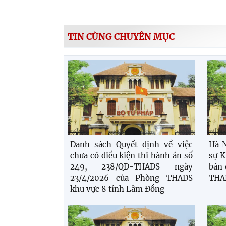
TIN CÙNG CHUYÊN MỤC
Danh sách Quyết định về việc
Hà N
chưa có điều kiện thi hành án số
sự K
249, 238/QĐ-THADS ngày
bán 
23/4/2026 của Phòng THADS
THAD
khu vực 8 tỉnh Lâm Đồng