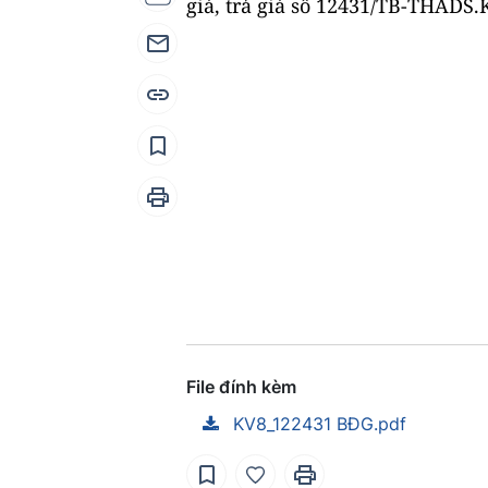
giá, trả giá số 12431/TB-THADS
File đính kèm
KV8_122431 BĐG.pdf