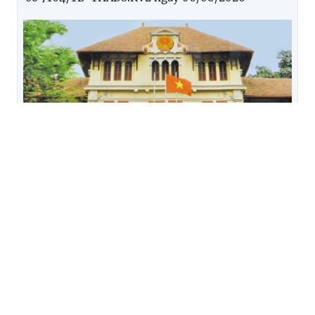
Thi hành án dân sự thành phố Đà Nẵng: Thông báo
số 4575/TB-THADS.KV5 ngày 06/8/2026 của
Phòng THADS khu vực 5 - Đà Nẵng về việc bán tài
sản
TIN KHÁC