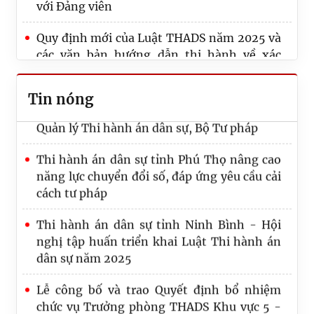
với Đảng viên
Thi hành án dân sự Thành phố Hồ Chí Minh
Quy định mới của Luật THADS năm 2025 và
thi hành xong hơn 50 nghìn tỷ đồng sau 07
các văn bản hướng dẫn thi hành về xác
tháng năm công tác 2026
minh điều kiện thi hành án, thông báo thi
hành án
Tin nóng
Công bố Quyết định công tác cán bộ tại Cục
Quản lý Thi hành án dân sự, Bộ Tư pháp
Quy định số 20-QĐ/TW về thi hành Điều lệ
Đảng: Một số vấn đề cần lưu ý về phân cấp
Thi hành án dân sự tỉnh Phú Thọ nâng cao
trong tổ chức thực hiện
năng lực chuyển đổi số, đáp ứng yêu cầu cải
cách tư pháp
Lãnh đạo Cục Quản lý Thi hành án dân sự và
Trưởng, Phó Ban
Thi hành án dân sự tỉnh Ninh Bình - Hội
nghị tập huấn triển khai Luật Thi hành án
dân sự năm 2025
Lễ công bố và trao Quyết định bổ nhiệm
chức vụ Trưởng phòng THADS Khu vực 5 -
Ninh Bình