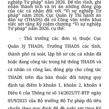
nghiệp Tư pháp” năm 2026. Để
tôn vinh, ghi
nhận thành tích và tri ân những đóng góp
của các cá nhân đối với
“Vì sự nghiệp Tư
pháp” năm 2026, Cục
Quản lý Thi hành án
dân sự (THADS) đã có Công văn triển khai
việc xét tặng Kỷ niệm chương “Vì sự nghiệp
Tư pháp” năm 2026
, cụ thể:
- Thủ trưởng các đơn vị thuộc Cục
Quản lý THADS, Trưởng THADS các tỉnh,
thành phố
rà soát, lập hồ sơ các cá nhân
đã
hoặc đang công tác trong hệ thống THADS và
cá nhân có công lao, đóng góp cho công tác
THADS trên địa bàn thuộc đối tượng quy
định tại
điểm b khoản 1, khoản 2, khoản 4
Điều 6 của
Thông tư số 14/2025/TT-BTP ngày
05/9/2025 của Bộ trưởng Bộ Tư pháp
đủ tiêu
chuẩn theo quy định
để đề nghị xét tặng Kỷ