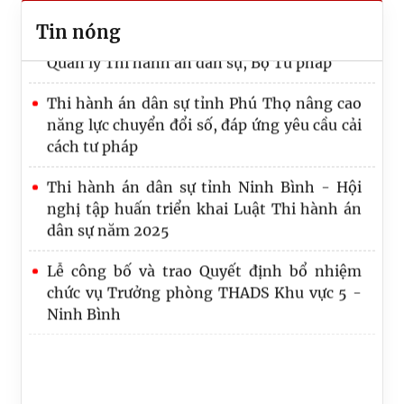
hành án
Công bố Quyết định công tác cán bộ tại Cục
Tin nóng
Quản lý Thi hành án dân sự, Bộ Tư pháp
Quy định số 20-QĐ/TW về thi hành Điều lệ
Đảng: Một số vấn đề cần lưu ý về phân cấp
Thi hành án dân sự tỉnh Phú Thọ nâng cao
trong tổ chức thực hiện
năng lực chuyển đổi số, đáp ứng yêu cầu cải
cách tư pháp
Lãnh đạo Cục Quản lý Thi hành án dân sự và
Trưởng, Phó Ban
Thi hành án dân sự tỉnh Ninh Bình - Hội
nghị tập huấn triển khai Luật Thi hành án
dân sự năm 2025
Lễ công bố và trao Quyết định bổ nhiệm
chức vụ Trưởng phòng THADS Khu vực 5 -
Ninh Bình