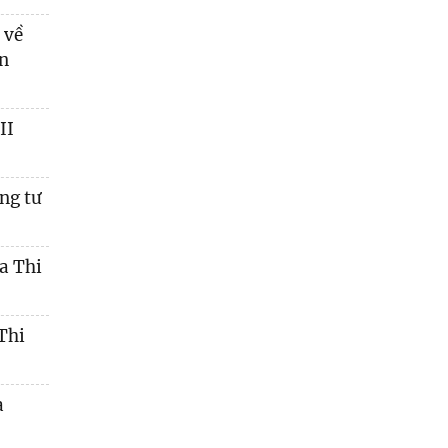
 về
ến
II
ng tư
a Thi
Thi
a