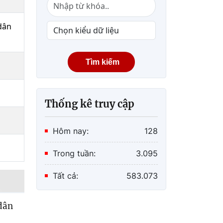
dân
Tìm kiếm
Thống kê truy cập
Hôm nay:
128
Trong tuần:
3.095
Tất cả:
583.073
dân