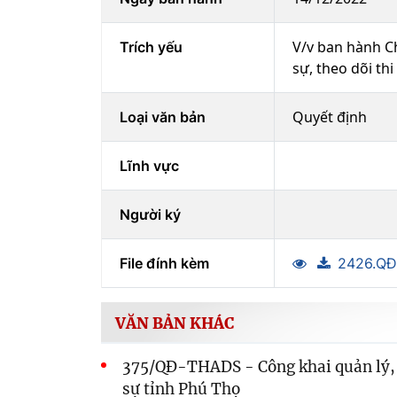
V/v ban hành Ch
Trích yếu
sự, theo dõi t
Quyết định
Loại văn bản
Lĩnh vực
Người ký
File đính kèm
2426.QĐ
VĂN BẢN KHÁC
375/QĐ-THADS - Công khai quản lý, 
sự tỉnh Phú Thọ