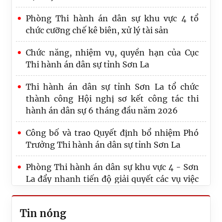
Phòng Thi hành án dân sự khu vực 4 tổ
chức cưỡng chế kê biên, xử lý tài sản
Chức năng, nhiệm vụ, quyền hạn của Cục
Thi hành án dân sự tỉnh Sơn La
Thi hành án dân sự tỉnh Sơn La tổ chức
thành công Hội nghị sơ kết công tác thi
hành án dân sự 6 tháng đầu năm 2026
Công bố và trao Quyết định bổ nhiệm Phó
Trưởng Thi hành án dân sự tỉnh Sơn La
Thông báo Về việc gia hạn thời gian tổ chức
Phòng Thi hành án dân sự khu vực 4 - Sơn
đấu giá tài sản của người phải thi hành án:
La đẩy nhanh tiến độ giải quyết các vụ việc
Ông Nguyễn Văn Khiêm
khó khăn, phức tạp, kéo dài lập thành tích
cao hướng tới kỷ niệm 80 năm Ngày Truyền
Phòng Thi hành án dân sự khu vực 4 tổ
Tin nóng
thống THADS, kỷ niệm 81 năm Ngày
chức cưỡng chế kê biên, xử lý tài sản