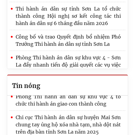
Thi hành án dân sự tỉnh Sơn La tổ chức
thành công Hội nghị sơ kết công tác thi
hành án dân sự 6 tháng đầu năm 2026
Công bố và trao Quyết định bổ nhiệm Phó
Thông báo Về việc gia hạn thời gian tổ chức
Trưởng Thi hành án dân sự tỉnh Sơn La
đấu giá tài sản của người phải thi hành án:
Ông Nguyễn Văn Khiêm
Phòng Thi hành án dân sự khu vực 4 - Sơn
La đẩy nhanh tiến độ giải quyết các vụ việc
Phòng Thi hành án dân sự khu vực 4 tổ
khó khăn, phức tạp, kéo dài lập thành tích
chức cưỡng chế kê biên, xử lý tài sản
cao hướng tới kỷ niệm 80 năm Ngày Truyền
Tin nóng
thống THADS, kỷ niệm 81 năm Ngày
Phòng Thi hành án dân sự khu vực 4 tổ
Truyền thống Ngành Tư pháp
chức thi hành án giao con thành công
Chi cục Thi hành án dân sự huyện Mai Sơn
chung tay ủng hộ xóa nhà tạm, nhà dột nát
trên địa bàn tỉnh Sơn La năm 2025