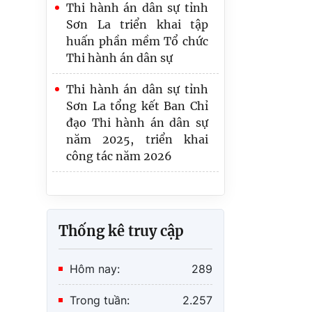
Sơn La triển khai tập
niệm 81 năm Ngày
huấn phần mềm Tổ chức
Truyền thống Ngành Tư
Thi hành án dân sự
pháp
Thi hành án dân sự tỉnh
Công bố và trao Quyết
Sơn La tổng kết Ban Chỉ
định bổ nhiệm Phó
đạo Thi hành án dân sự
Trưởng Thi hành án dân
năm 2025, triển khai
sự tỉnh Sơn La
công tác năm 2026
Thống kê truy cập
Hôm nay:
289
Trong tuần:
2.257