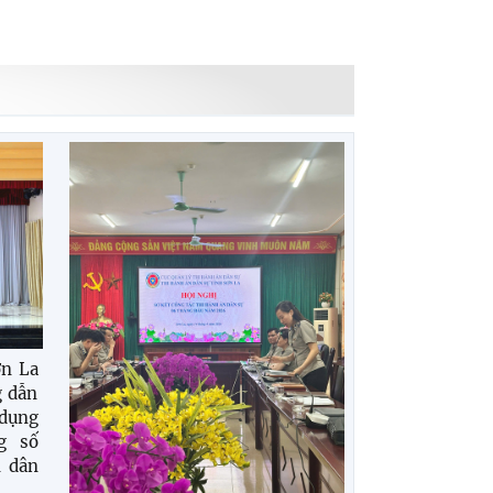
ơn La
g dẫn
 dụng
g số
n dân