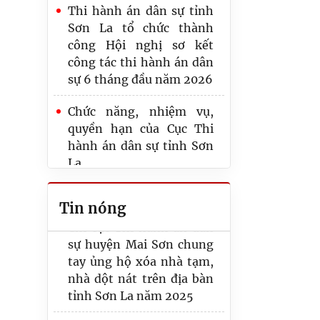
Thi hành án dân sự tỉnh
Sơn La tổ chức thành
Phòng Thi hành án dân
công Hội nghị sơ kết
sự khu vực 4 tổ chức
công tác thi hành án dân
cưỡng chế kê biên, xử lý
sự 6 tháng đầu năm 2026
tài sản
Chức năng, nhiệm vụ,
Phòng Thi hành án dân
quyền hạn của Cục Thi
sự khu vực 4 tổ chức thi
hành án dân sự tỉnh Sơn
hành án giao con thành
La
công
Phòng Thi hành án dân
Tin nóng
Chi cục Thi hành án dân
sự khu vực 4 - Sơn La đẩy
sự huyện Mai Sơn chung
nhanh tiến độ giải quyết
tay ủng hộ xóa nhà tạm,
các vụ việc khó khăn,
nhà dột nát trên địa bàn
phức tạp, kéo dài lập
tỉnh Sơn La năm 2025
thành tích cao hướng tới
kỷ niệm 80 năm Ngày
Thi hành án dân sự tỉnh
Truyền thống THADS, kỷ