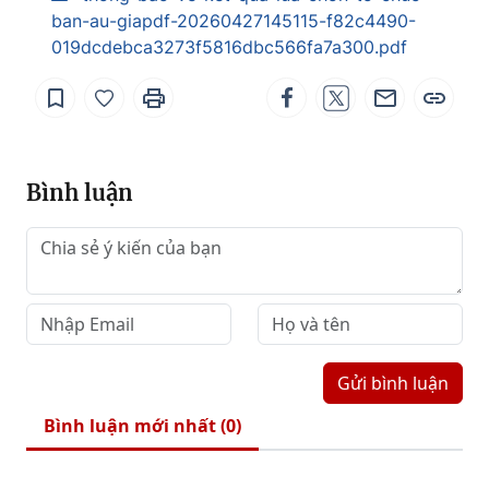
ban-au-giapdf-20260427145115-f82c4490-
019dcdebca3273f5816dbc566fa7a300.pdf
Bình luận
Gửi bình luận
Bình luận mới nhất (
0
)