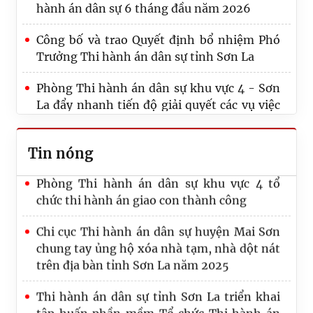
hành án dân sự 6 tháng đầu năm 2026
Công bố và trao Quyết định bổ nhiệm Phó
Trưởng Thi hành án dân sự tỉnh Sơn La
Thông báo Về việc gia hạn thời gian tổ chức
đấu giá tài sản của người phải thi hành án:
Phòng Thi hành án dân sự khu vực 4 - Sơn
Ông Nguyễn Văn Khiêm
La đẩy nhanh tiến độ giải quyết các vụ việc
khó khăn, phức tạp, kéo dài lập thành tích
Phòng Thi hành án dân sự khu vực 4 tổ
cao hướng tới kỷ niệm 80 năm Ngày Truyền
chức cưỡng chế kê biên, xử lý tài sản
Tin nóng
thống THADS, kỷ niệm 81 năm Ngày
Truyền thống Ngành Tư pháp
Phòng Thi hành án dân sự khu vực 4 tổ
chức thi hành án giao con thành công
Chi cục Thi hành án dân sự huyện Mai Sơn
chung tay ủng hộ xóa nhà tạm, nhà dột nát
trên địa bàn tỉnh Sơn La năm 2025
Thi hành án dân sự tỉnh Sơn La triển khai
tập huấn phần mềm Tổ chức Thi hành án