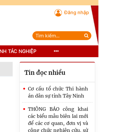
Đăng nhập
NH TÁC NGHIỆP
Tin đọc nhiều
Cơ cấu tổ chức Thi hành
án dân sự tỉnh Tây Ninh
THÔNG BÁO công khai
các biểu mẫu biên lai mới
Thi hành án dân sự
để các cơ quan, đơn vị và
(THADS) tỉnh Tây Ninh
công chức nghiên cứu, sử