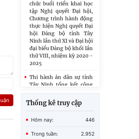
tập Nghị quyết Đại hội,
hàng Thương mại cổ
Chương trình hành động
phần Quốc tế Việt Nam
thực hiện Nghị quyết Đại
(VIB) tổ chức buổi làm
hội Đảng bộ tỉnh Tây
việc về công tác phối hợp,
Ninh lần thứ XI và Đại hội
tổ chức thi hành án
đại biểu Đảng bộ khối lần
thứ VIII, nhiệm kỳ 2020 -
THADS tỉnh Tây Ninh tổ
2025
chức Lễ công bố và trao
Quyết định tuyển dụng
Thi hành án dân sự tỉnh
cho các công chức trúng
Tây Ninh tổng kết công
tuyển kỳ thi tuyển công
tác thi hành án dân sự,
chức theo phương thức
thi hành án hành chính
thi tuyển
năm 2025; triển khai
luận
Thống kê truy cập
nhiệm vụ năm 2026
Nghề “Thi hành án dân
sự” – Khi pháp luật đi
Hôm nay:
446
vào đời sống
Trong tuần:
2.952