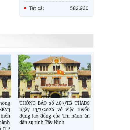
Tất cả:
582.930
hông
THÔNG BÁO số 487/TB-THADS
SKV3
ngày 13/7/2026 về việc tuyển
hiện
dụng lao động của Thi hành án
 hành
dân sự tỉnh Tây Ninh
ô (TP