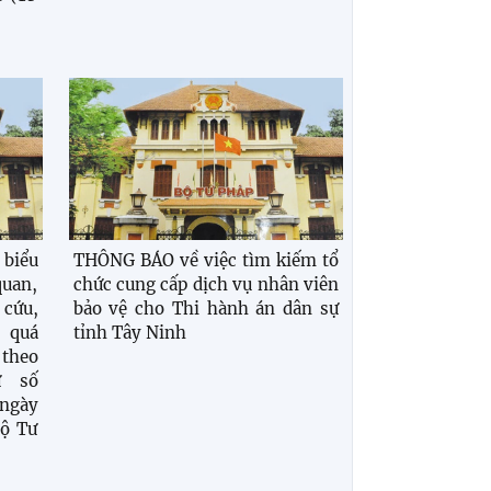
biểu
THÔNG BÁO về việc tìm kiếm tổ
quan,
chức cung cấp dịch vụ nhân viên
 cứu,
bảo vệ cho Thi hành án dân sự
 quá
tỉnh Tây Ninh
 theo
ư số
gày
Bộ Tư