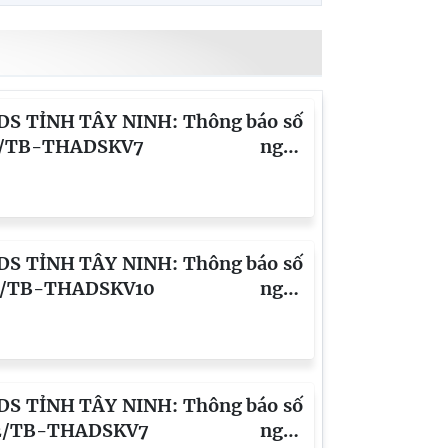
S TỈNH TÂY NINH: Thông báo số
57/TB-THADSKV7 ngày
8/2026 về kết quả thẩm định giá
sản vụ Lê Văn Tấn, Phạm Hồng
, Mạch Kim Thành, Vương Văn,
yễn Thị Tuyền (CHV Phan Tấn
S TỈNH TÂY NINH: Thông báo số
49/TB-THADSKV10 ngày
8/2026 về lựa chọn doanh nghiệp
 định giá tài sản vụ Phạm Văn Lý
 bà Tô Thị Nga (CHV Trần Thanh
S TỈNH TÂY NINH: Thông báo số
92/TB-THADSKV7 ngày