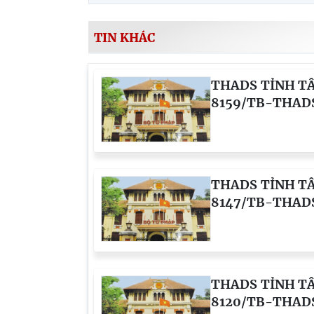
TIN KHÁC
THADS TỈNH TÂ
8159/TB-
07/08/2026 về
chức hành ngh
Nguyễn Thành A
THADS TỈNH TÂ
8147/TB-T
07/08/2026 về 
thẩm định giá t
Thịnh Phú (CHV
THADS TỈNH TÂ
8120/TB-