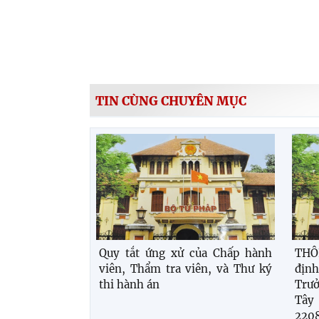
TIN CÙNG CHUYÊN MỤC
Quy tắt ứng xử của Chấp hành
THÔ
viên, Thẩm tra viên, và Thư ký
địn
thi hành án
Trưở
Tây
22