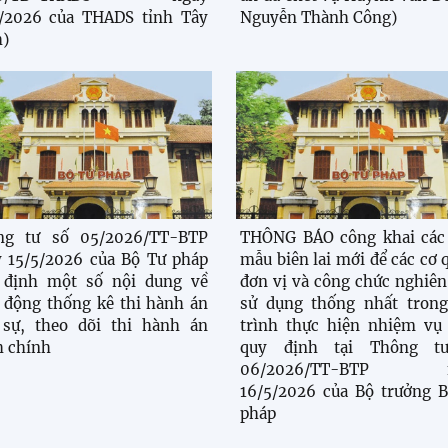
7/2026 của THADS tỉnh Tây
Nguyễn Thành Công)
)
ng tư số 05/2026/TT-BTP
THÔNG BÁO công khai các 
 15/5/2026 của Bộ Tư pháp
mẫu biên lai mới để các cơ 
 định một số nội dung về
đơn vị và công chức nghiên
 động thống kê thi hành án
sử dụng thống nhất trong
 sự, theo dõi thi hành án
trình thực hiện nhiệm vụ
 chính
quy định tại Thông t
06/2026/TT-BTP n
16/5/2026 của Bộ trưởng 
pháp