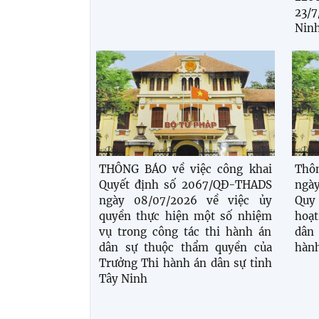
23/
Ninh
THÔNG BÁO về việc công khai
Thô
Quyết định số 2067/QĐ-THADS
ngày
ngày 08/07/2026 về việc ủy
Quy
quyền thực hiện một số nhiệm
hoạt
vụ trong công tác thi hành án
dân
dân sự thuộc thẩm quyền của
hành
Trưởng Thi hành án dân sự tỉnh
Tây Ninh