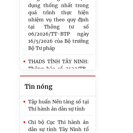
tổ chức lễ kỷ niệm 80
dụng thống nhất trong
năm ngày truyền thống
quá trình thực hiện
thi hành án dân sự
nhiệm vụ theo quy định
(19/7/1946 – 19/7/2026)
tại Thông tư số
06/2026/TT-BTP ngày
Thi hành án dân sự tỉnh
16/5/2026 của Bộ trưởng
Tây Ninh tham gia và đạt
Bộ Tư pháp
giải khuyến khích cuộc
thi “Chuyện nghề thi
THADS TỈNH TÂY NINH:
hành án dân sự” lần II
Thông báo số 3522/TB-
trên Báo Pháp luật Việt
THADSKV10 ngày
Nam
08/5/2026 về việc bán
Tin nóng
đấu giá tài sản (lần 05) vụ
Tập huấn Nền tảng số tại
Nguyễn Văn Lợi, Nguyễn
Thi hành án dân sự tỉnh
Thị Tuyết Mai (CHV
Nguyễn Minh Chí)
Chi bộ Cục Thi hành án
dân sự tỉnh Tây Ninh tổ
Thi hành án dân sự
chức buổi triển khai học
(THADS) tỉnh và Ngân