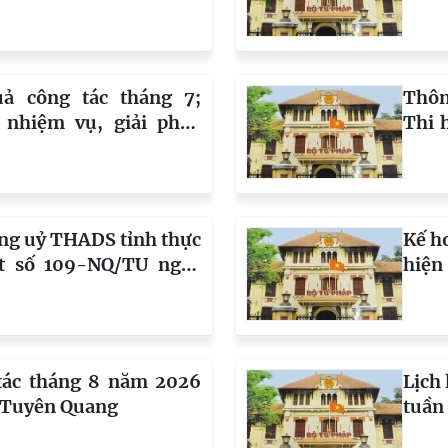
g
(the
uả công tác tháng 7;
Thôn
 nhiệm vụ, giải pháp
Thi 
8 năm 2026 của THADS
(Phò
ng
- Vụ
Thị 
ng uỷ THADS tỉnh thực
Kế h
ết số 109-NQ/TU ngày
hiện
 BTV Tỉnh uỷ Tuyên
01/4
mới phương thức lãnh
khóa 
 làm việc và đẩy mạnh
đạo 
hính trong Đảng, giai
chốn
tác tháng 8 năm 2026
Lịch
0
tron
 Tuyên Quang
tuần
09/8