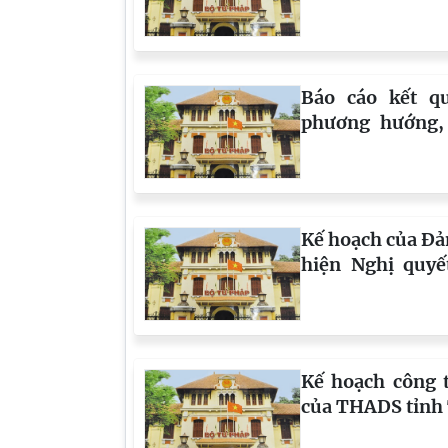
7 - Tuyên Quan
Báo cáo kết q
phương hướng,
chủ yếu tháng 
tỉnh Tuyên Qua
Kế hoạch của Đả
hiện Nghị quy
29/6/2026 của
Quang về đổi 
đạo, phong cách
cải cách hành c
Kế hoạch công 
đoạn 2026-203
của THADS tỉnh