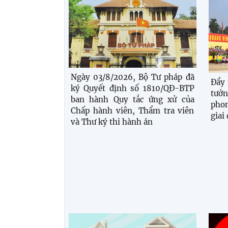
Ngày 03/8/2026, Bộ Tư pháp đã
Đẩy 
ký Quyết định số 1810/QĐ-BTP
tưở
ban hành Quy tắc ứng xử của
pho
Chấp hành viên, Thẩm tra viên
giai
và Thư ký thi hành án