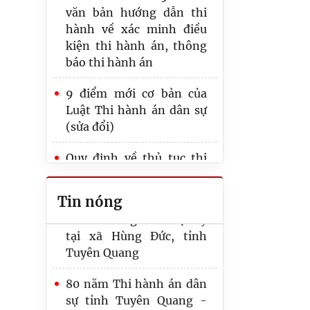
văn bản hướng dẫn thi
hành về xác minh điều
kiện thi hành án, thông
báo thi hành án
Thi hành án dân sự tỉnh
9 điểm mới cơ bản của
Tuyên Quang phối hợp
Luật Thi hành án dân sự
với Ngân hàng TMCP
(sửa đổi)
Ngoại thương Việt Nam
– Chi nhánh Tuyên
Quy định về thủ tục thi
Quang tổ chức thăm hỏi,
hành quyết định tuyên
tặng quà cho các hộ gia
bố doanh nghiệp, hợp tác
đình thương binh liệt sỹ
Tin nóng
xã phá sản
tại xã Hùng Đức, tỉnh
Tuyên Quang
Lưu ý các thời hạn, thời
hiệu quy định tại Luật
80 năm Thi hành án dân
Thi hành án dân sự năm
sự tỉnh Tuyên Quang -
2025
hành trình giữ công lý