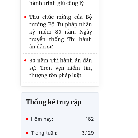
PHÒNG THI HÀNH ÁN
Thư chúc mừng của Bộ
DÂN SỰ KHU VỰC 1 -
trưởng Bộ Tư pháp nhân
TUYÊN QUANG TỔ CHỨC
kỷ niệm 80 năm Ngày
HÀNH TRÌNH VỀ NGUỒN,
truyền thống Thi hành
SINH HOẠT CHÍNH TRỊ
án dân sự
80 năm Thi hành án dân
sự: Trọn vẹn niềm tin,
thượng tôn pháp luật
Đảng bộ Thi hành án dân
sự tỉnh Tuyên Quang tổ
chức thành công Đại hội
Thống kê truy cập
đại biểu lần thứ IV,
nhiệm kỳ 2025 - 2030
Hôm nay:
162
Trong tuần:
3.129