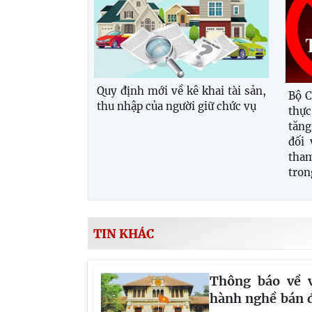
Quy định mới về kê khai tài sản,
Bộ C
thu nhập của người giữ chức vụ
thực
tăng
đối 
tham
tron
TIN KHÁC
Thông báo về v
hành nghề bán đ