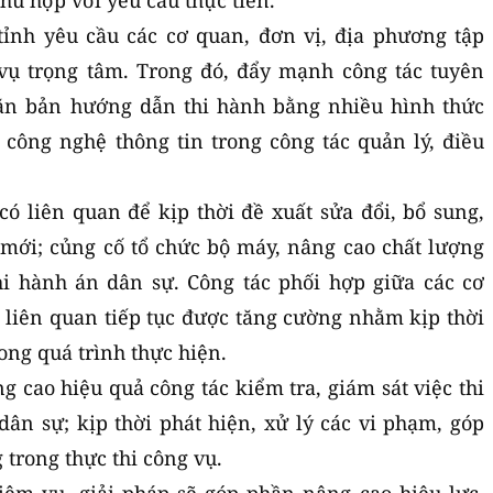
hù hợp với yêu cầu thực tiễn.
tỉnh yêu cầu các cơ quan, đơn vị, địa phương tập
vụ trọng tâm. Trong đó, đẩy mạnh công tác tuyên
văn bản hướng dẫn thi hành bằng nhiều hình thức
công nghệ thông tin trong công tác quản lý, điều
có liên quan để kịp thời đề xuất sửa đổi, bổ sung,
mới; củng cố tổ chức bộ máy, nâng cao chất lượng
hi hành án dân sự. Công tác phối hợp giữa các cơ
 liên quan tiếp tục được tăng cường nhằm kịp thời
ong quá trình thực hiện.
g cao hiệu quả công tác kiểm tra, giám sát việc thi
dân sự; kịp thời phát hiện, xử lý các vi phạm, góp
 trong thực thi công vụ.