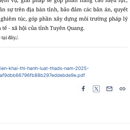
iệm vụ, giải pháp sẽ góp phần nâng cao hiệu lực,
ân sự trên địa bàn tỉnh, bảo đảm các bản án, quyết
nghiêm túc, góp phần xây dựng môi trường pháp lý
 tế - xã hội của tỉnh Tuyên Quang.
D
tại đây./.
ien-khai-thi-hanh-luat-thads-nam-2025-
af9dbb66796fb88b297eddebde9e.pdf