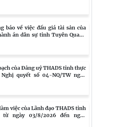
o Thông tư số 05/2026/TT-BTP)
g báo về việc đấu giá tài sản của
hành án dân sự tỉnh Tuyên Quang
ng Thi hành án dân sự Khu vực 6)
 ông Xin Văn Cường và bà Hoàng
Hào (lần 8)
oạch của Đảng uỷ THADS tỉnh thực
 Nghị quyết số 04-NQ/TW ngày
/2026 của BCH Trung ương Đảng
XIV về tiếp tục tăng cường sự lãnh
của Đảng đối với công tác phòng,
g tham nhũng, lãng phí, tiêu cực
 làm việc của Lãnh đạo THADS tỉnh
g giai đoạn mới
 từ ngày 03/8/2026 đến ngày
/2026