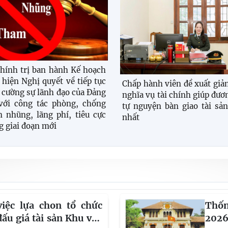
hính trị ban hành Kế hoạch
 hiện Nghị quyết về tiếp tục
Chấp hành viên đề xuất giả
 cường sự lãnh đạo của Đảng
nghĩa vụ tài chính giúp đươ
với công tác phòng, chống
tự nguyện bàn giao tài sả
 nhũng, lãng phí, tiêu cực
nhất
g giai đoạn mới
iệc lựa chon tổ chức
Thốn
ấu giá tài sản Khu vực
2026