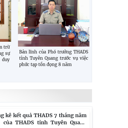
m trừ
Bản lĩnh của Phó trưởng THADS
ng sự
tỉnh Tuyên Quang trước vụ việc
n duy
phức tạp tồn đọng 8 năm
g kê kết quả THADS 7 tháng năm
 của THADS tỉnh Tuyên Quang