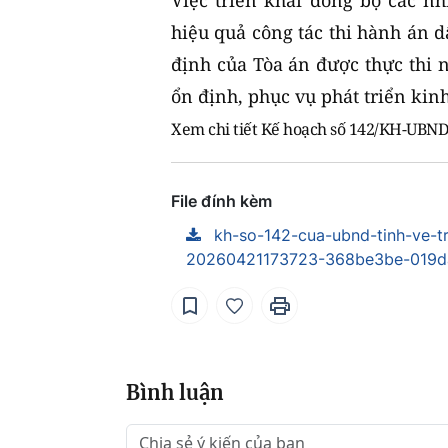
Việc triển khai đồng bộ các nh
hiệu quả công tác thi hành án d
định của Tòa án được thực thi 
ổn định, phục vụ phát triển kinh
Xem chi tiết
Kế hoạch số 142/KH-UBN
File đính kèm
kh-so-142-cua-ubnd-tinh-ve-tr
20260421173723-368be3be-019d
Bình luận