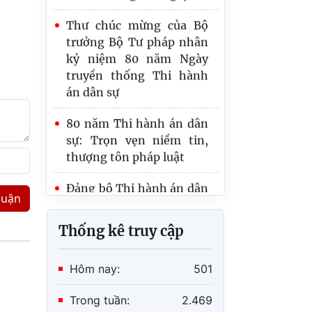
Thư chúc mừng của Bộ
PHÒNG THI HÀNH ÁN
trưởng Bộ Tư pháp nhân
DÂN SỰ KHU VỰC 1 -
kỷ niệm 80 năm Ngày
TUYÊN QUANG TỔ CHỨC
truyền thống Thi hành
HÀNH TRÌNH VỀ NGUỒN,
án dân sự
SINH HOẠT CHÍNH TRỊ
80 năm Thi hành án dân
sự: Trọn vẹn niềm tin,
thượng tôn pháp luật
Đảng bộ Thi hành án dân
sự tỉnh Tuyên Quang tổ
luận
chức thành công Đại hội
đại biểu lần thứ IV,
Thống kê truy cập
nhiệm kỳ 2025 - 2030
Hôm nay:
501
Trong tuần:
2.469