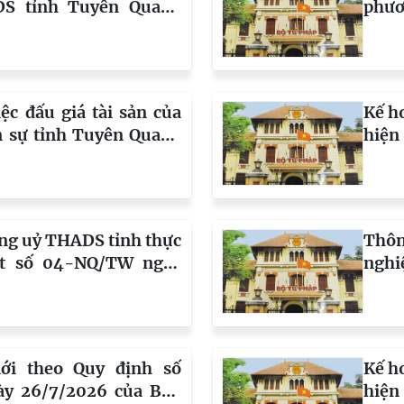
S tỉnh Tuyên Quang
phươ
 số 05/2026/TT-BTP)
chủ 
tỉnh
ệc đấu giá tài sản của
Kế h
n sự tỉnh Tuyên Quang
hiện
 án dân sự Khu vực 6)
29/6
ăn Cường và bà Hoàng
Quan
đạo,
cải 
ng uỷ THADS tỉnh thực
Thôn
đoạn
ết số 04-NQ/TW ngày
nghi
 BCH Trung ương Đảng
- Tu
 tục tăng cường sự lãnh
i với công tác phòng,
g, lãng phí, tiêu cực
i theo Quy định số
Kế h
mới
y 26/7/2026 của Ban
hiện