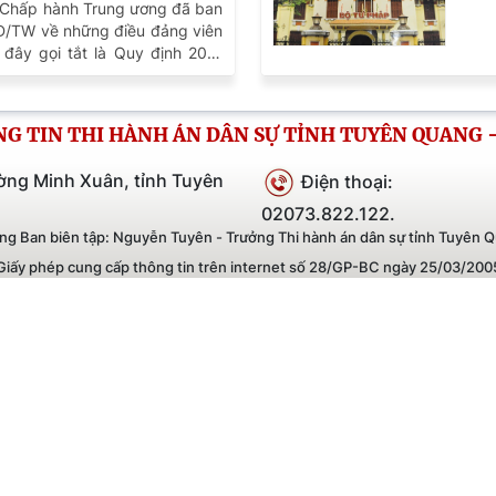
g ương về những điều
 Chấp hành Trung ương đã ban
07/4
Đ/TW về những điều đảng viên
 được làm
khóa
đây gọi tắt là Quy định 207-
công
-QĐ/TW thay thế Quy định số
đảng
10/2021 của Ban Chấp hành
 XIII về những điều đảng viên
G TIN THI HÀNH ÁN DÂN SỰ TỈNH TUYÊN QUANG -
hiệu lực từ ngày ký.
ờng Minh Xuân, tỉnh Tuyên
Điện thoại:
02073.822.122.
ng Ban biên tập: Nguyễn Tuyên - Trưởng Thi hành án dân sự tỉnh Tuyên 
Giấy phép cung cấp thông tin trên internet số 28/GP-BC ngày 25/03/200