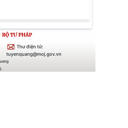
/2026 của BCH Trung ương Đảng
 XIV về đổi mới, nâng cao hiệu lực
 tác kiểm tra, giám sát và kỷ luật
 BỘ TƯ PHÁP
Thư điện tử:
tuyenquang@moj.gov.vn
Quang
5