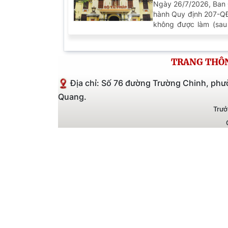
Chấp hành Trun
Ngày 26/7/2026, Ban
hành Quy định 207-Q
đảng viên không
không được làm (sau 
QĐ/TW) Quy định 207
37-QĐ/TW ngày 25/
Trung ương Đảng khoá
TRANG THÔN
không được làm và có 
Địa chỉ: Số 76 đường Trường Chinh, phư
Quang.
Trưở