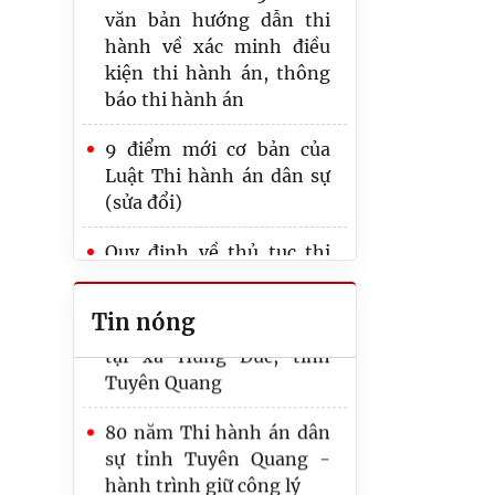
văn bản hướng dẫn thi
hành về xác minh điều
kiện thi hành án, thông
báo thi hành án
Thi hành án dân sự tỉnh
Tuyên Quang phối hợp
9 điểm mới cơ bản của
với Ngân hàng TMCP
Luật Thi hành án dân sự
Ngoại thương Việt Nam
(sửa đổi)
– Chi nhánh Tuyên
Quang tổ chức thăm hỏi,
Quy định về thủ tục thi
tặng quà cho các hộ gia
hành quyết định tuyên
đình thương binh liệt sỹ
bố doanh nghiệp, hợp tác
Tin nóng
tại xã Hùng Đức, tỉnh
xã phá sản
Tuyên Quang
Lưu ý các thời hạn, thời
80 năm Thi hành án dân
hiệu quy định tại Luật
sự tỉnh Tuyên Quang -
Thi hành án dân sự năm
hành trình giữ công lý
2025