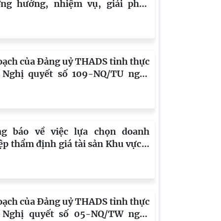
ng hướng, nhiệm vụ, giải pháp
yếu tháng 8 năm 2026 của THADS
 Tuyên Quang
oạch của Đảng uỷ THADS tỉnh thực
 Nghị quyết số 109-NQ/TU ngày
/2026 của BTV Tỉnh uỷ Tuyên
g về đổi mới phương thức lãnh
 phong cách làm việc và đẩy mạnh
cách hành chính trong Đảng, giai
g báo về việc lựa chọn doanh
 2026-2030
ệp thẩm định giá tài sản Khu vực 4
yên Quang
oạch của Đảng uỷ THADS tỉnh thực
 Nghị quyết số 05-NQ/TW ngày