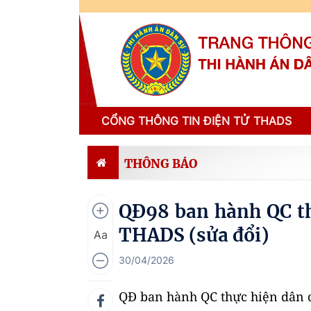
CỔNG THÔNG TIN ĐIỆN TỬ THADS
THÔNG BÁO
QĐ98 ban hành QC th
THADS (sửa đổi)
Aa
30/04/2026
QĐ ban hành QC thực hiện dân c