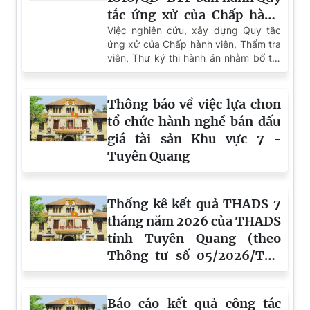
tắc ứng xử của Chấp hành
viên, Thẩm tra viên và Thư
Việc nghiên cứu, xây dựng Quy tắc
ứng xử của Chấp hành viên, Thẩm tra
ký thi hành án
viên, Thư ký thi hành án nhằm bổ trợ
cho hệ thống pháp luật hiện hành,
thống nhất chuẩn mực ứng xử cho
Chấp hành viên, Thẩm tra viên và Thư
Thông báo về việc lựa chon
ký thi hành án trong hệ thống Thi
tổ chức hành nghề bán đấu
hành án dân sự (THADS), góp phần
giá tài sản Khu vực 7 -
phòng ngừa vi phạm, nâng cao chất
Tuyên Quang
lượng công việc, xây dựng hình ảnh
đội ngũ công chức có tác phong làm
việc chuyên nghiệp, kỷ luật, tận tụy,
đáp ứng yêu cầu nhiệm vụ trong tình
Thống kê kết quả THADS 7
hình mới.
tháng năm 2026 của THADS
tỉnh Tuyên Quang (theo
Thông tư số 05/2026/TT-
BTP)
Báo cáo kết quả công tác