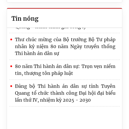
PHÒNG THI HÀNH ÁN DÂN SỰ KHU VỰC 1 -
TUYÊN QUANG TỔ CHỨC HÀNH TRÌNH VỀ
80 năm Thi hành án dân sự tỉnh Tuyên
Tin nóng
NGUỒN, SINH HOẠT CHÍNH TRỊ
Quang - hành trình giữ công lý
Thư chúc mừng của Bộ trưởng Bộ Tư pháp
nhân kỷ niệm 80 năm Ngày truyền thống
Thi hành án dân sự
80 năm Thi hành án dân sự: Trọn vẹn niềm
tin, thượng tôn pháp luật
Đảng bộ Thi hành án dân sự tỉnh Tuyên
Quang tổ chức thành công Đại hội đại biểu
lần thứ IV, nhiệm kỳ 2025 - 2030