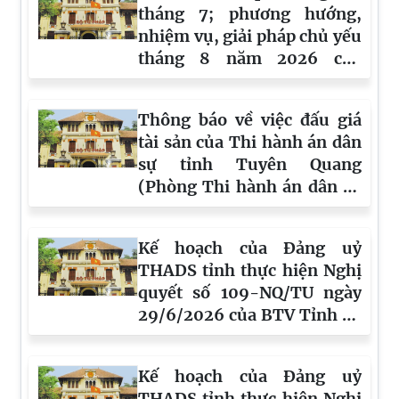
tháng 7; phương hướng,
nhiệm vụ, giải pháp chủ yếu
tháng 8 năm 2026 của
THADS tỉnh Tuyên Quang
Thông báo về việc đấu giá
tài sản của Thi hành án dân
sự tỉnh Tuyên Quang
(Phòng Thi hành án dân sự
Khu vực 6) - Vụ ông Xin Văn
Cường và bà Hoàng Thị Hào
Kế hoạch của Đảng uỷ
(lần 8)
THADS tỉnh thực hiện Nghị
quyết số 109-NQ/TU ngày
29/6/2026 của BTV Tỉnh uỷ
Tuyên Quang về đổi mới
phương thức lãnh đạo,
Kế hoạch của Đảng uỷ
phong cách làm việc và đẩy
THADS tỉnh thực hiện Nghị