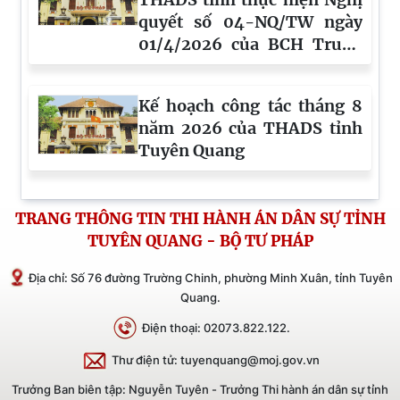
mạnh cải cách hành chính
quyết số 04-NQ/TW ngày
trong Đảng, giai đoạn
01/4/2026 của BCH Trung
2026-2030
ương Đảng khóa XIV về tiếp
tục tăng cường sự lãnh đạo
Kế hoạch công tác tháng 8
của Đảng đối với công tác
năm 2026 của THADS tỉnh
phòng, chống tham nhũng,
Tuyên Quang
lãng phí, tiêu cực trong giai
đoạn mới
TRANG THÔNG TIN THI HÀNH ÁN DÂN SỰ TỈNH
TUYÊN QUANG - BỘ TƯ PHÁP
Địa chỉ: Số 76 đường Trường Chinh, phường Minh Xuân, tỉnh Tuyên
Quang.
Điện thoại: 02073.822.122.
Thư điện tử: tuyenquang@moj.gov.vn
Trưởng Ban biên tập: Nguyễn Tuyên - Trưởng Thi hành án dân sự tỉnh