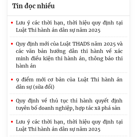
Tin đọc nhiều
Lưu ý các thời hạn, thời hiệu quy định tại
Luật Thi hành án dân sự năm 2025
Quy định mới của Luật THADS năm 2025 và
các văn bản hướng dẫn thi hành về xác
minh điều kiện thi hành án, thông báo thi
hành án
9 điểm mới cơ bản của Luật Thi hành án
dân sự (sửa đổi)
Thi hành án dân sự tỉnh Tuyên Quang phối
Quy định về thủ tục thi hành quyết định
hợp với Ngân hàng TMCP Ngoại thương
tuyên bố doanh nghiệp, hợp tác xã phá sản
Việt Nam – Chi nhánh Tuyên Quang tổ
Lưu ý các thời hạn, thời hiệu quy định tại
chức thăm hỏi, tặng quà cho các hộ gia đình
Luật Thi hành án dân sự năm 2025
thương binh liệt sỹ tại xã Hùng Đức, tỉnh
Tuyên Quang