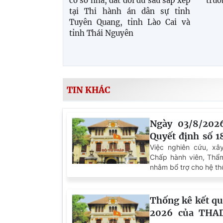
cơ sở nhà, đất dôi dư sau sắp xếp
trườ
tại Thi hành án dân sự tỉnh
Tuyên Quang, tỉnh Lào Cai và
tỉnh Thái Nguyên
TIN KHÁC
Ngày 03/8/202
Quyết định số 
Quy tắc ứng xử
Việc nghiên cứu, x
Chấp hành viên, Thẩm
Thẩm tra viên và
nhằm bổ trợ cho hệ th
nhất chuẩn mực ứng 
tra viên và Thư ký t
hành án dân sự (THA
Thống kê kết q
phạm, nâng cao chất
2026 của THAD
hình ảnh đội ngũ côn