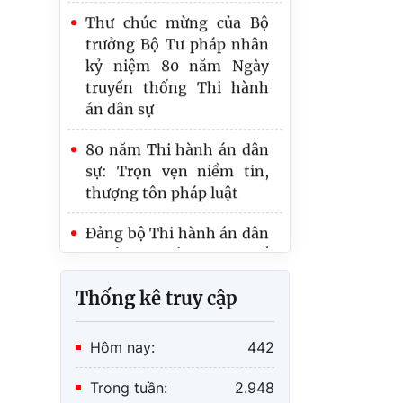
trưởng Bộ Tư pháp nhân
PHÒNG THI HÀNH ÁN
kỷ niệm 80 năm Ngày
DÂN SỰ KHU VỰC 1 -
truyền thống Thi hành
TUYÊN QUANG TỔ CHỨC
án dân sự
HÀNH TRÌNH VỀ NGUỒN,
SINH HOẠT CHÍNH TRỊ
80 năm Thi hành án dân
sự: Trọn vẹn niềm tin,
thượng tôn pháp luật
Đảng bộ Thi hành án dân
sự tỉnh Tuyên Quang tổ
chức thành công Đại hội
đại biểu lần thứ IV,
nhiệm kỳ 2025 - 2030
Thống kê truy cập
Hôm nay:
442
Trong tuần:
2.948