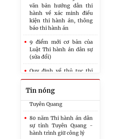
văn bản hướng dẫn thi
hành về xác minh điều
kiện thi hành án, thông
Thi hành án dân sự tỉnh
báo thi hành án
Tuyên Quang phối hợp
với Ngân hàng TMCP
9 điểm mới cơ bản của
Ngoại thương Việt Nam
Luật Thi hành án dân sự
– Chi nhánh Tuyên
(sửa đổi)
Quang tổ chức thăm hỏi,
tặng quà cho các hộ gia
Quy định về thủ tục thi
đình thương binh liệt sỹ
hành quyết định tuyên
tại xã Hùng Đức, tỉnh
bố doanh nghiệp, hợp tác
Tin nóng
Tuyên Quang
xã phá sản
80 năm Thi hành án dân
Lưu ý các thời hạn, thời
sự tỉnh Tuyên Quang -
hiệu quy định tại Luật
hành trình giữ công lý
Thi hành án dân sự năm
2025
Thư chúc mừng của Bộ