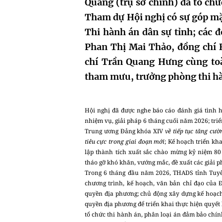
Quang (trụ sở chính) đã tổ chứ
Tham dự Hội nghị có sự góp mặ
Thi hành án dân sự tỉnh; các 
Phan Thị Mai Thảo, đồng chí
chí Trần Quang Hưng cùng to
tham mưu, trưởng phòng thi hà
Hội nghị đã được nghe báo cáo đánh giá tình 
nhiệm vụ, giải pháp 6 tháng cuối năm 2026; tri
Trung ương Đảng khóa XIV
về tiếp tục tăng cư
tiêu cực trong giai đoạn mới
; Kế hoạch triển k
lập thành tích xuất sắc chào mừng kỷ niệm 80
tháo gỡ khó khăn, vướng mắc, đề xuất các giải p
Trong 6 tháng đầu năm 2026, THADS tỉnh Tuyên 
chương trình, kế hoạch, văn bản chỉ đạo của 
quyền địa phương; chủ động xây dựng kế hoạch 
quyền địa phương để triển khai thực hiện quyết li
tổ chức thi hành án, phân loại án đảm bảo chính