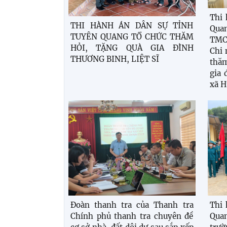
Thi 
THI HÀNH ÁN DÂN SỰ TỈNH
Qua
TUYÊN QUANG TỔ CHỨC THĂM
TMC
HỎI, TẶNG QUÀ GIA ĐÌNH
Chi 
THƯƠNG BINH, LIỆT SĨ
thăm
gia 
xã H
Đoàn thanh tra của Thanh tra
Thi 
Chính phủ thanh tra chuyên đề
Qua