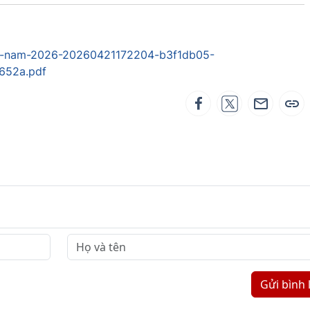
ng-nam-2026-20260421172204-b3f1db05-
652a.pdf
Gửi bình 