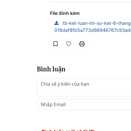
File đính kèm
tb-ket-luan-hn-so-ket-6-tha
019daf8fb5a773d98946767c93ad
Bình luận