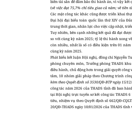
biên tài sản để đảm bảo thi hành án, vì vậy kết 
(
về việc đạt 75,7% chỉ tiêu giao cả năm; về tiền
Các mặt công tác khác cũng được triển khai thực
Đại hội đại biểu toàn quốc lần thứ XIV của Đả
trung thời gian, nhân lực cho việc cập nhật, tr
Tuy nhiên, bên cạnh những kết quả đã đạt được 
so với cùng kỳ năm 2025; tỷ lệ thi hành xong về
còn nhiều, nhất là số có điều kiện trên 01 năm
cùng kỳ năm 2025.
Phát biểu kết luận Hội nghị, đồng chí Nguyễn 
phòng chuyên môn, Trưởng phòng THADS khu vực
điều hành, chủ động hơn trong giải quyết công v
tâm, 10 nhóm giải pháp theo Chương trình côn
kèm theo Quyết định số 3530/QĐ-BTP ngày 15/12
công tác năm 2026 của THADS tỉnh đã ban hành
tại Hội nghị trực tuyến sơ kết công tác THADS
tiêu, nhiệm vụ theo Quyết định số 662/QĐ-CQL
20/QĐ-THADS ngày 10/01/2026 của THADS tỉnh về