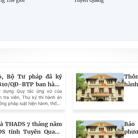
ng Thế giới
Tuyên Quang
6, Bộ Tư pháp đã ký
Thôn
1810/QĐ-BTP ban hành
hành
 của Chấp hành viên,
ây dựng Quy tắc ứng xử của
7 - 
 tra viên, Thư ký thi hành án
 Thư ký thi hành án
ống pháp luật hiện hành, thống
xử cho Chấp hành viên, Thẩm
hi hành án trong hệ thống Thi
DS), góp phần phòng ngừa vi
uả THADS 7 tháng năm
Báo 
 lượng công việc, xây dựng
S tỉnh Tuyên Quang
phươ
g chức có tác phong làm việc