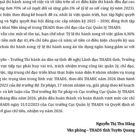
quả thi hành xong về việc và về tiền trên số có điều kiện thi hành đều đạt cao
 tăng hơn 70% về số tuyệt đối và tăng gần 5% về tỷ lệ so với cùng kỳ năm 2025
).
 hiện theo đúng kế hoạch đề ra, nhất là việc quán triệt, học tập Nghị quyết
ng và Nghị quyết Đại hội đảng các cấp nhiệm kỳ 2025 – 2030; đồng thời tập
iển khai Nền tảng số trong THADS theo chỉ đạo của Cục Quản lý THADS.
vẫn còn một số tồn tại, hạn chế như: Tỷ lệ thi hành xong về việc giảm 4,36%
 tiền mới đạt 41,4% chỉ tiêu giao cả năm; số tiền có điều kiện chuyển kỳ sau
 chưa thi hành xong; tỷ lệ thi hành xong án tín dụng ngân hàng giảm so với
Tuyên – Trưởng Thi hành án dân sự tỉnh đề nghị Lãnh đạo THADS tỉnh, Trưởng
 tiếp tục phát huy vai trò, trách nhiệm trong công tác quản lý, chỉ đạo,
iệc, tập trung chỉ đạo triển khai thực hiện toàn diện 8 nhóm nhiệm vụ trọng
g tác trọng tâm trong lĩnh vực THADS, theo dõi THAHC năm 2026 (
ban hành
/2025 của Bộ trưởng Bộ Tư pháp
), 17 nhóm nhiệm vụ, giải pháp theo kế hoạch
 và kết luận của Thứ trưởng Bộ Tư pháp và Cục trưởng Cục Quản lý THADS
 6 tháng đầu năm 2026, phấn đấu hoàn thành và hoàn thành vượt mức các chỉ
THADS ngày 31/12/2025 của Cục trưởng Cục Quản lý THADS và Quyết định số
 giao chỉ tiêu, nhiệm vụ năm 2026.
Nguyễn Thị Thu Hằng
Văn phòng – THADS tỉnh Tuyên Quang