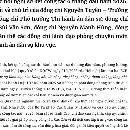
c hội nghị sơ kết công tác 6 tháng đầu năm 2026.
t và chủ trì của đồng chí Nguyễn Tuyên – Trưởng
đồng chí Phó trưởng Thi hành án dân sự: đồng chí
 Bùi Văn Sơn, đồng chí Nguyễn Mạnh Hùng, đồng
àn thể các đồng chí lãnh đạo phòng chuyên môn
nh án dân sự khu vực.
hình, kết quả công tác thi hành án dân sự 6 tháng đầu năm, phương hướng,
ển khai Nghị quyết số 04-NQ/TW ngày 01/4/2026 của Hội nghị lần thứ hai BCH
ờng sự lãnh đạo của Đảng đối với công tác phòng, chống tham nhũng, lãng phí,
hai thi hành Luật THADS năm 2025 và Kế hoạch phát động phong trào thi đua
 năm ngày Truyền thống THADS (19/7/1946-19/7/2026); đồng thời thảo luận
háp để thực hiện các chỉ tiêu, nhiệm vụ được giao năm 2026.
Quang đã nghiêm túc, triển khai đầy đủ, kịp thời các nghị quyết, chỉ thị,
Đảng, Nhà nước, của Bộ Tư pháp, Cục Quản lý THADS và của cấp uỷ, chính
công tác năm 2026, bám sát sự lãnh đạo, chỉ đạo của ngành, cấp uỷ, chính
ệt các giải pháp trong công tác. Các đơn vị đã tích cực tập trung vào công tác
 xác, làm tốt công tác vận động, hòa giải, đồng thời kiên quyết cưỡng chế, kê