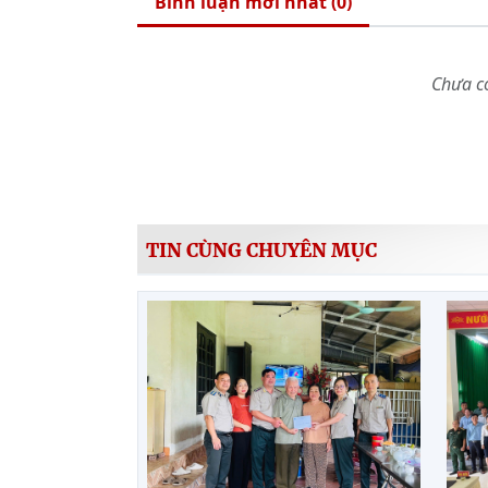
Bình luận mới nhất (
0
)
Chưa có
TIN CÙNG CHUYÊN MỤC