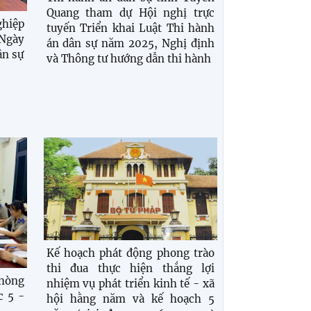
Quang tham dự Hội nghị trực
ghiệp
tuyến Triển khai Luật Thi hành
Ngày
án dân sự năm 2025, Nghị định
ân sự
và Thông tư hướng dẫn thi hành
Kế hoạch phát động phong trào
thi đua thực hiện thắng lợi
Phòng
nhiệm vụ phát triển kinh tế - xã
c 5 -
hội hằng năm và kế hoạch 5