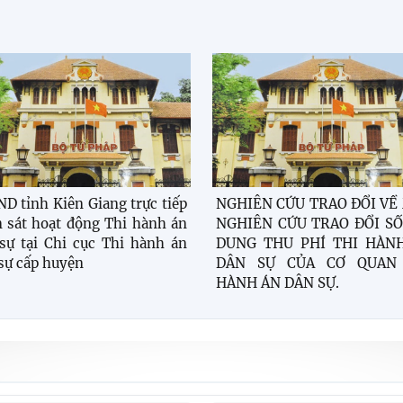
D tỉnh Kiên Giang trực tiếp
NGHIÊN CỨU TRAO ĐỔI VỀ
 sát hoạt động Thi hành án
NGHIÊN CỨU TRAO ĐỔI SỐ
sự tại Chi cục Thi hành án
DUNG THU PHÍ THI HÀN
sự cấp huyện
DÂN SỰ CỦA CƠ QUAN
HÀNH ÁN DÂN SỰ.