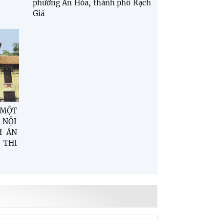
phường An Hòa, thành phố Rạch
Giá
 MỘT
 NỘI
H ÁN
 THI