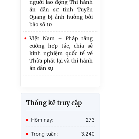
án dân sự tỉnh Tuyên
Quang bị ảnh hưởng bởi
Cục Quản lý Thi hành án
bão số 10
dân sự – Bộ Tư pháp
thăm, động viên và trao
Việt Nam – Pháp tăng
quà hỗ trợ công chức,
cường hợp tác, chia sẻ
người lao động Thi hành
kinh nghiệm quốc tế về
án dân sự tỉnh Tuyên
Thừa phát lại và thi hành
Quang bị ảnh hưởng bởi
án dân sự
bão số 10
Thống kê truy cập
Hôm nay:
273
Trong tuần:
3.240