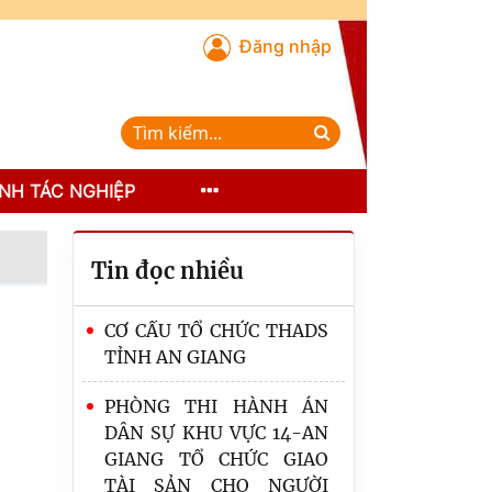
Đăng nhập
NH TÁC NGHIỆP
Tin đọc nhiều
CƠ CẤU TỔ CHỨC THADS
TỈNH AN GIANG
PHÒNG THI HÀNH ÁN
DÂN SỰ KHU VỰC 14-AN
GIANG TỔ CHỨC GIAO
TÀI SẢN CHO NGƯỜI