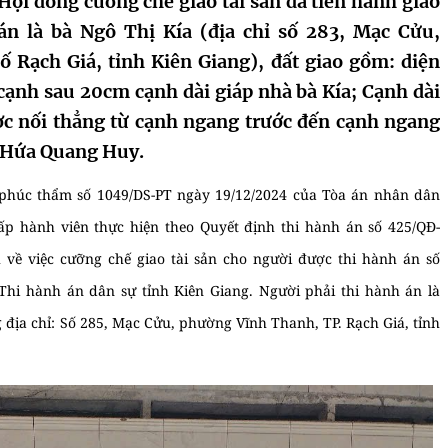
Hội đồng cưỡng chế giao tài sản đã tiến hành giao
án là bà Ngô Thị Kía (địa chỉ số 283, Mạc Cửu,
 Rạch Giá, tỉnh Kiên Giang), đất giao gồm: diện
cạnh sau 20cm cạnh dài giáp nhà bà Kía; Cạnh dài
ợc nối thẳng từ cạnh ngang trước đến cạnh ngang
i Hứa Quang Huy.
 phúc thẩm số 1049/DS-PT ngày 19/12/2024 của Tòa án nhân dân
ấp hành viên thực hiện theo Quyết định thi hành án số 425/QĐ-
về việc cưỡng chế giao tài sản cho người được thi hành án số
hi hành án dân sự tỉnh Kiên Giang. Người phải thi hành án là
ịa chỉ: Số 285, Mạc Cửu, phường Vĩnh Thanh, TP. Rạch Giá, tỉnh