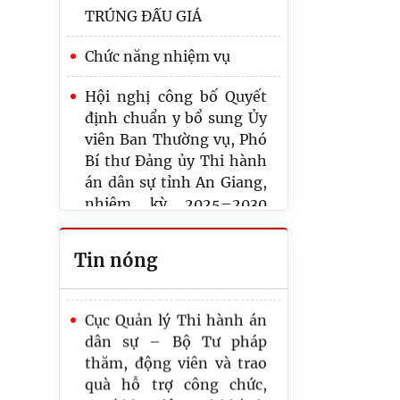
TRÚNG ĐẤU GIÁ
Chức năng nhiệm vụ
Hội nghị công bố Quyết
định chuẩn y bổ sung Ủy
viên Ban Thường vụ, Phó
THI HÀNH ÁN DÂN SỰ
Bí thư Đảng ủy Thi hành
TỈNH AN GIANG HỌP
án dân sự tỉnh An Giang,
MẶT KỶ NIỆM 80 NĂM
nhiệm kỳ 2025–2030
NGÀY TRUYỀN THỐNG
gắn với sơ kết công tác
THI HÀNH ÁN DÂN SỰ
Quý I/2026
(19/7/1946 - 19/7/2026)
Tin nóng
NHỮNG ĐIỂM MỚI VỀ
Cục Quản lý Thi hành án
TIẾP CÔNG DÂN, GIẢI
dân sự – Bộ Tư pháp
QUYẾT ĐƠN THƯ KHIẾU
thăm, động viên và trao
NẠI, TỐ CÁO, CÔNG TÁC
quà hỗ trợ công chức,
PHÒNG CHỐNG THAM
người lao động Thi hành
NHŨNG