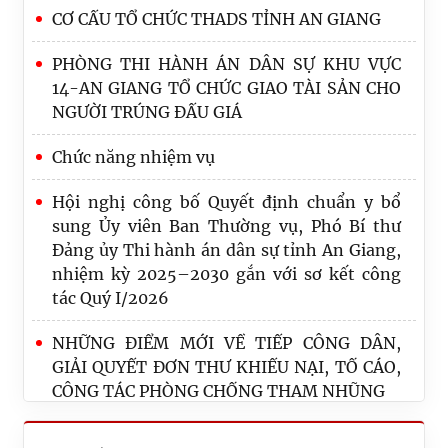
CƠ CẤU TỔ CHỨC THADS TỈNH AN GIANG
PHÒNG THI HÀNH ÁN DÂN SỰ KHU VỰC
14-AN GIANG TỔ CHỨC GIAO TÀI SẢN CHO
NGƯỜI TRÚNG ĐẤU GIÁ
Chức năng nhiệm vụ
Hội nghị công bố Quyết định chuẩn y bổ
sung Ủy viên Ban Thường vụ, Phó Bí thư
Đảng ủy Thi hành án dân sự tỉnh An Giang,
nhiệm kỳ 2025–2030 gắn với sơ kết công
tác Quý I/2026
NHỮNG ĐIỂM MỚI VỀ TIẾP CÔNG DÂN,
THI HÀNH ÁN DÂN SỰ TỈNH AN GIANG
GIẢI QUYẾT ĐƠN THƯ KHIẾU NẠI, TỐ CÁO,
HỌP MẶT KỶ NIỆM 80 NĂM NGÀY TRUYỀN
CÔNG TÁC PHÒNG CHỐNG THAM NHŨNG
THỐNG THI HÀNH ÁN DÂN SỰ (19/7/1946 -
19/7/2026)
Cục Quản lý Thi hành án dân sự – Bộ Tư