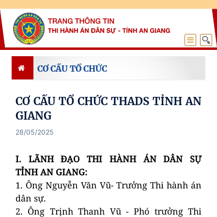
CƠ CẤU TỔ CHỨC
CƠ CẤU TỔ CHỨC THADS TỈNH AN
GIANG
28/05/2025
I. LÃNH ĐẠO THI HÀNH ÁN DÂN SỰ
TỈNH
A
N GIANG:
1. Ông Nguyễn Văn Vũ- Trưởng Thi hành án
dân sự.
2. Ông Trịnh Thanh Vũ - Phó trưởng Thi