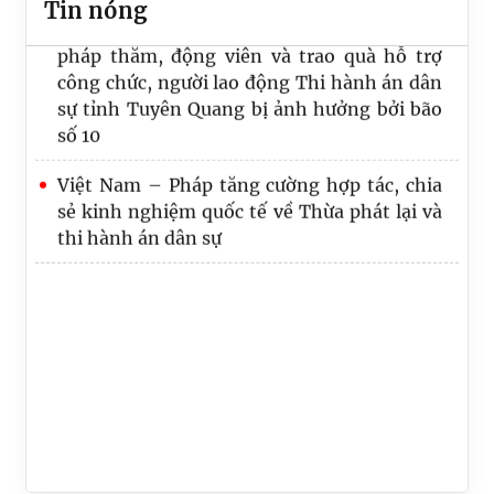
Tin nóng
pháp thăm, động viên và trao quà hỗ trợ
Cục Quản lý Thi hành án dân sự – Bộ Tư
công chức, người lao động Thi hành án dân
pháp thăm, động viên và trao quà hỗ trợ
sự tỉnh Tuyên Quang bị ảnh hưởng bởi bão
công chức, người lao động Thi hành án dân
số 10
sự tỉnh Tuyên Quang bị ảnh hưởng bởi bão
số 10
Việt Nam – Pháp tăng cường hợp tác, chia
sẻ kinh nghiệm quốc tế về Thừa phát lại và
thi hành án dân sự