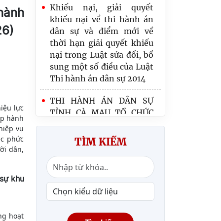
Khiếu nại, giải quyết
hành
khiếu nại về thi hành án
26)
dân sự và điểm mới về
thời hạn giải quyết khiếu
nại trong Luật sửa đổi, bổ
sung một số điều của Luật
Thi hành án dân sự 2014
THI HÀNH ÁN DÂN SỰ
iệu lực
TỈNH CÀ MAU TỔ CHỨC
ấp hành
CÔNG BỐ VÀ TRAO QUYẾT
hiệp vụ
ĐỊNH BỔ NHIỆM CHẤP
ệc phức
TÌM KIẾM
HÀNH VIÊN SƠ CẤP
ời dân,
Công bố quyết định thành
 sự khu
lập Thi hành án dân sự
tỉnh Cà Mau và các quyết
định về công tác cán bộ
ng hoạt