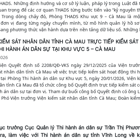
HADS. Những định hướng và cơ sở lý luận, pháp lý trong Luật đã 
uan trọng để các cơ quan THADS từng bước tiến vào “kỷ nguyên t
. Trong dòng chảy đó, Phòng THADS Khu vực 9 – Cà Mau là mộ
đơn vị đang từng ngày chuyển mình, từ mô hình quản lý hồ sơ
sang phương thức vận hành dựa trên nền tảng dữ liệu số. Những 
ầu Phòng THADS Khu vực 9 – Cà Mau được hình thành trên cơ sở s
KIỂM SÁT NHÂN DÂN TỈNH CÀ MAU TRỰC TIẾP KIỂM SÁ
 lại từ Chi cục THADS huyện Phước Long và Hồng Dân (tỉnh Bạc Liê
HI HÀNH ÁN DÂN SỰ TẠI KHU VỰC 5 – CÀ MAU
nhằm tinh gọn đầu mối, tập trung nguồn lực và nâng cao hiệu q
Đơn vị cũng nhận thức việc tổ chức lại bộ máy không chỉ đơn thuầ
2026
i về mặt cơ cấu, mà còn đặt ra yêu cầu cấp thiết về đổi mới phươ
iện Quyết định số 2208/QĐ-VKS ngày 29/12/2025 của Viện trưở
, điều hành theo hướng hiện đại........
t nhân dân tỉnh Cà Mau về việc trực tiếp kiểm sát hoạt động thi 
 tại Phòng Thi hành án dân sự Khu vực 5, ngày 20/01/2026, Viện k
n tỉnh Cà Mau đã tổ chức công bố Quyết định trực tiếp kiểm sát c
h án dân sự tại đơn vị. Tham dự buổi công bố Quyết định có ông L
 Phó Viện trưởng Viện kiểm sát nhân dân tỉnh Cà Mau; Đoàn kiểm
 Văn Tưởng làm Trưởng đoàn, cùng các thành viên là Kiểm sát v
iểm sát nhân dân tỉnh Cà Mau và Viện kiểm sát nhân dân Khu vực 
rực tiếp kiểm sát được thực hiện trong 05 ngày, từ ngày 20/01/2
6/01/2026. Buổi công bố còn có sự tham dự, giám sát của ông T
ục trưởng Cục Quản lý Thi hành án dân sự Trần Thị Phươ
Chuyên viên Ban Mặt trận dân chủ, giám sát và phản biện xã hội t
ra, làm việc với Thi hành án dân sự tỉnh Vĩnh Long về 
t trận Tổ quốc Việt Nam.