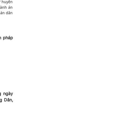
ự huyện
 nghĩa,
hành án
ời gian
 án dân
h pháp
g ngày
g Dân,