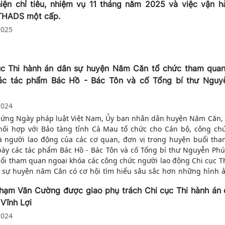
hiện chỉ tiêu, nhiệm vụ 11 tháng năm 2025 và việc vận h
THADS một cấp.
2025
ục Thi hành án dân sự huyện Năm Căn tổ chức tham quan
ác tác phẩm Bác Hồ - Bác Tôn và cố Tổng bí thư Nguy
2024
ứng Ngày pháp luật Việt Nam, Ủy ban nhân dân huyện Năm Căn, 
ối hợp với Bảo tàng tỉnh Cà Mau tổ chức cho Cán bộ, công chứ
à người lao động của các cơ quan, đơn vị trong huyện buổi th
bày các tác phẩm Bác Hồ - Bác Tôn và cố Tổng bí thư Nguyễn Phú
ổi tham quan ngoại khóa các công chức người lao động Chi cục T
 sự huyện năm Căn có cơ hội tìm hiểu sâu sắc hơn những hình ả
ách mạng của Bác, đồng thời thực hiện theo tinh thần phòn
hạm Văn Cường được giao phụ trách Chi cục Thi hành án 
hũng của cố Tống Bí thư Nguyễn Phú Trọng là "Kiên quyết, kiên 
Vĩnh Lợi
phòng, chống tham nhũng, tiêu cực, góp phần xây dựng Đảng
a ngày càng trong sạch, vững mạnh". Qua buổi tham quan cán b
2024
ông chức, người lao động nhận thức sâu sắc hơn về cuộc đời, sự