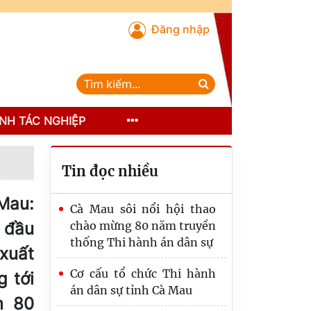
Đăng nhập
NH TÁC NGHIỆP
Tin đọc nhiều
Mau:
Cà Mau sôi nổi hội thao
 đầu
chào mừng 80 năm truyền
thống Thi hành án dân sự
xuất
Cơ cấu tổ chức Thi hành
 tới
án dân sự tỉnh Cà Mau
m 80