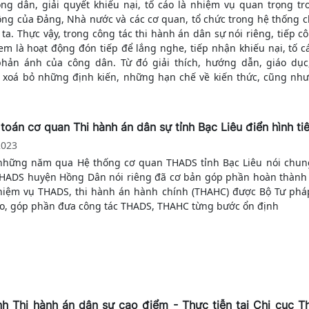
ông dân, giải quyết khiếu nại, tố cáo là nhiệm vụ quan trọng tr
ộng của Đảng, Nhà nước và các cơ quan, tổ chức trong hệ thống ch
ta. Thực vậy, trong công tác thi hành án dân sự nói riêng, tiếp c
m là hoạt động đón tiếp để lắng nghe, tiếp nhận khiếu nại, tố cá
phản ánh của công dân. Từ đó giải thích, hướng dẫn, giáo dục
, xoá bỏ những định kiến, những hạn chế về kiến thức, cũng như
ành pháp luật, cho công dân am hiểu hơn về các quy định của ph
h án dân sự, góp phần ổn định tình hình chính trị tại địa phương.
toán cơ quan Thi hành án dân sự tỉnh Bạc Liêu điển hình tiê
2023
những năm qua Hệ thống cơ quan THADS tỉnh Bạc Liêu nói chun
HADS huyện Hồng Dân nói riêng đã cơ bản góp phần hoàn thành 
nhiệm vụ THADS, thi hành án hành chính (THAHC) được Bộ Tư phá
ao, góp phần đưa công tác THADS, THAHC từng bước ổn định
h Thi hành án dân sự cao điểm - Thực tiễn tại Chi cục T