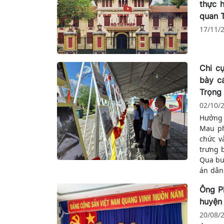
thực 
quan 
17/11/
Chi c
bày c
Trọng
02/10/
Hưởng 
Mau ph
chức v
trưng 
Qua bu
án dân
phẩm c
Ông P
tham n
huyện 
tranh 
nước t
20/08/
viên c