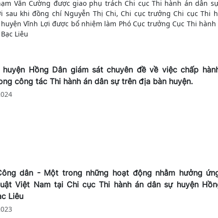
ạm Văn Cường được giao phụ trách Chi cục Thi hành án dân s
ạng của Bác Hồ. Bên cạnh đó hiểu thêm về bản chất, mục đích, ý
ợi sau khi đồng chí Nguyễn Thị Chi, Chi cục trưởng Chi cục Thi 
ả, bài học trong công tác phòng, chống tham nhũng, tiêu cực th
 huyện Vĩnh Lợi được bổ nhiệm làm Phó Cục trưởng Cục Thi hành
 những chủ trương, qua...
 Bạc Liêu
huyện Hồng Dân giám sát chuyên đề về việc chấp hàn
rong công tác Thi hành án dân sự trên địa bàn huyện.
2024
Công dân - Một trong những hoạt động nhằm hưởng ứn
luật Việt Nam tại Chi cục Thi hành án dân sự huyện Hồn
ạc Liêu
2023