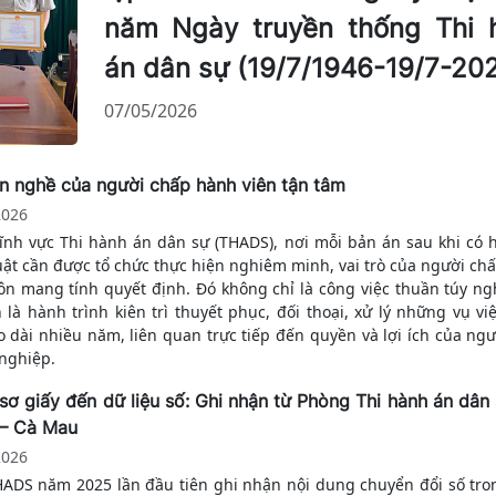
năm Ngày truyền thống Thi 
án dân sự (19/7/1946-19/7-20
07/05/2026
n nghề của người chấp hành viên tận tâm
2026
lĩnh vực Thi hành án dân sự (THADS), nơi mỗi bản án sau khi có h
uật cần được tổ chức thực hiện nghiêm minh, vai trò của người ch
uôn mang tính quyết định. Đó không chỉ là công việc thuần túy ng
là hành trình kiên trì thuyết phục, đối thoại, xử lý những vụ vi
o dài nhiều năm, liên quan trực tiếp đến quyền và lợi ích của ngư
nghiệp.
sơ giấy đến dữ liệu số: Ghi nhận từ Phòng Thi hành án dân
 – Cà Mau
2026
HADS năm 2025 lần đầu tiên ghi nhận nội dung chuyển đổi số tro