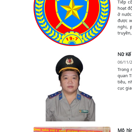
Tiếp c
hoạt đ
ở nước 
được xe
nghị, 
truyền
chấp h
thi hàn
Nữ Kế 
06/11/
Trong 
quan T
tiêu, 
cục gi
Mô hìn