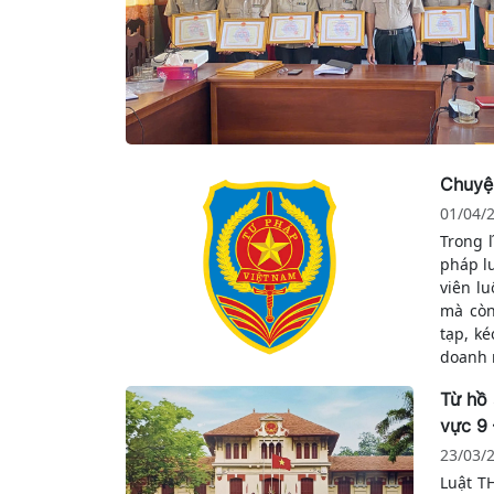
Chuyệ
01/04/
Trong 
pháp l
viên l
mà còn 
tạp, ké
doanh 
Từ hồ 
vực 9
23/03/
Luật T