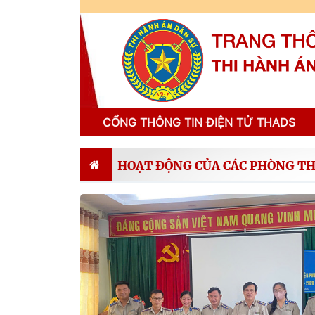
CỔNG THÔNG TIN ĐIỆN TỬ THADS
HOẠT ĐỘNG CỦA CÁC PHÒNG T