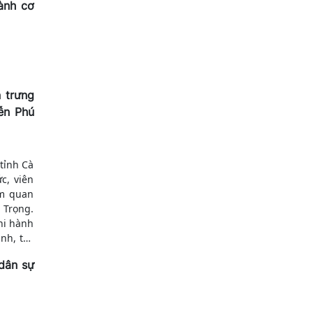
ành cơ
 trưng
ễn Phú
tỉnh Cà
c, viên
am quan
 Trọng.
hi hành
nh, tác
g chống
dân sự
trì đấu
 và Nhà
ộ, đảng
 nghiệp