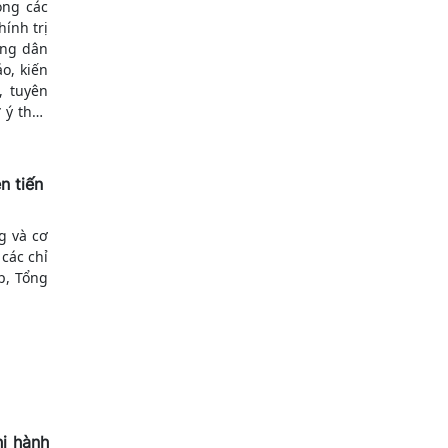
ong các
ính trị
ông dân
o, kiến
, tuyên
 ý thức
áp luật
n tiến
g và cơ
các chỉ
p, Tổng
hi hành