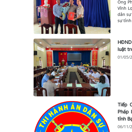
Ông Ph
cách m
Vĩnh L
kết qu
dân sự
qua và
sự tỉnh
HĐND 
luật t
01/05/
Tiếp 
Pháp 
tỉnh B
06/11/