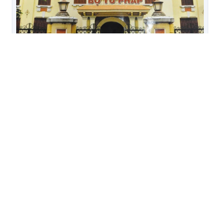
Thi hành án dân sự tỉnh Đồng Tháp (Phòng
Nghiệp vụ và Tổ chức THADS) thông báo đấu giá
tài sản số 113/2026/TBĐG-TĐĐT ngày 07/8/2026
(CHV Trương Quốc Trung)
Thi hành án dân sự tỉnh Đồng Tháp (Phòng