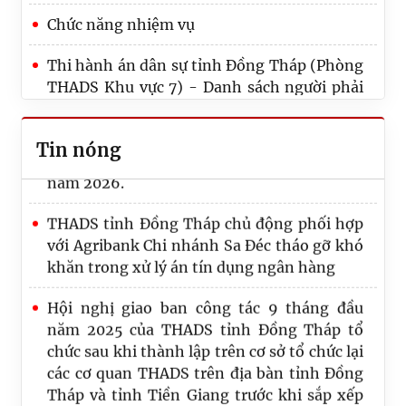
THI HÀNH ÁN DÂN SỰ TỈNH ĐỒNG THÁP
Chức năng nhiệm vụ
TỔ CHỨC TRỌNG THỂ HỌP MẶT KỶ NIỆM
80 NĂM NGÀY TRUYỀN THỐNG THI HÀNH
Thi hành án dân sự tỉnh Đồng Tháp (Phòng
ÁN DÂN SỰ (19/7/1946 – 19/7/2026)
THADS Khu vực 7) - Danh sách người phải
thi hành án chưa có điều kiện thi hành tính
Chi bộ Phòng Thi hành án dân sự khu vực 2
đến ngày 04/5/2026
- Đồng Tháp tổ chức Lễ kết nạp Đảng viên
Tin nóng
năm 2026.
THADS tỉnh Đồng Tháp chủ động phối hợp
với Agribank Chi nhánh Sa Đéc tháo gỡ khó
khăn trong xử lý án tín dụng ngân hàng
Hội nghị giao ban công tác 9 tháng đầu
năm 2025 của THADS tỉnh Đồng Tháp tổ
chức sau khi thành lập trên cơ sở tổ chức lại
các cơ quan THADS trên địa bàn tỉnh Đồng
Tháp và tỉnh Tiền Giang trước khi sắp xếp
và ôn lại kỷ niệm 79 năm truyền thống