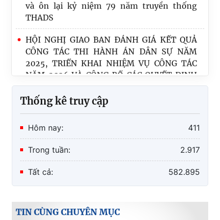
THADS
HỘI NGHỊ GIAO BAN ĐÁNH GIÁ KẾT QUẢ
CÔNG TÁC THI HÀNH ÁN DÂN SỰ NĂM
2025, TRIỂN KHAI NHIỆM VỤ CÔNG TÁC
NĂM 2026 VÀ CÔNG BỐ CÁC QUYẾT ĐỊNH
VỀ CÔNG TÁC CÁN BỘ
Thống kê truy cập
Hôm nay:
411
Trong tuần:
2.917
Tất cả:
582.895
TIN CÙNG CHUYÊN MỤC