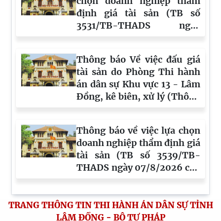
chọn doanh nghiệp thẩm
định giá tài sản (TB số
3531/TB-THADS ngày
07/8/2026 của phòng
THADS khu vực 14, tỉnh
Thông báo Về việc đấu giá
Lâm Đồng)
tài sản do Phòng Thi hành
án dân sự Khu vực 13 - Lâm
Đồng, kê biên, xử lý (Thông
báo số 1307/TB-NVĐGTS
ngày 31/7/2026)
Thông báo về việc lựa chọn
doanh nghiệp thẩm định giá
tài sản (TB số 3539/TB-
THADS ngày 07/8/2026 của
phòng THADS khu vực 12,
tỉnh Lâm Đồng)
TRANG THÔNG TIN THI HÀNH ÁN DÂN SỰ TỈNH
LÂM ĐỒNG - BỘ TƯ PHÁP