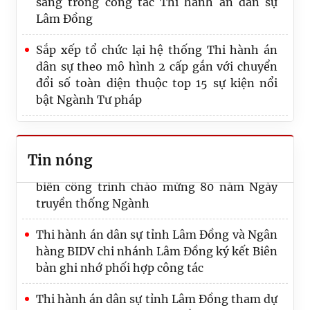
sáng trong công tác Thi hành án dân sự
Lâm Đồng
Sắp xếp tổ chức lại hệ thống Thi hành án
Thi hành án dân sự Lâm Đồng: Bản lĩnh -
dân sự theo mô hình 2 cấp gắn với chuyển
Đổi mới, khẳng định vị thế
đổi số toàn diện thuộc top 15 sự kiện nổi
bật Ngành Tư pháp
Nữ cán bộ Thi hành án dân sự Lâm Đồng
duyên dáng, trí tuệ, bản lĩnh
Thi hành án dân sự tỉnh Lâm Đồng tổ chức
Lễ công bố quyết định tuyển dụng công
Tin nóng
Thi hành án dân sự tỉnh Lâm Đồng gắn
chức
biển công trình chào mừng 80 năm Ngày
truyền thống Ngành
Nữ chấp hành viên “mát tay” khép lại hồ sơ
thi hành án kéo dài 30 năm
Thi hành án dân sự tỉnh Lâm Đồng và Ngân
hàng BIDV chi nhánh Lâm Đồng ký kết Biên
bản ghi nhớ phối hợp công tác
Thi hành án dân sự tỉnh Lâm Đồng tham dự
Hội thao Cụm thi đua Miền Trung - Tây