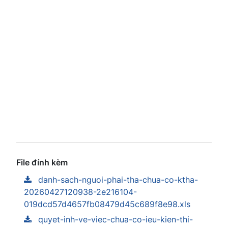
File đính kèm
danh-sach-nguoi-phai-tha-chua-co-ktha-
20260427120938-2e216104-
019dcd57d4657fb08479d45c689f8e98.xls
quyet-inh-ve-viec-chua-co-ieu-kien-thi-