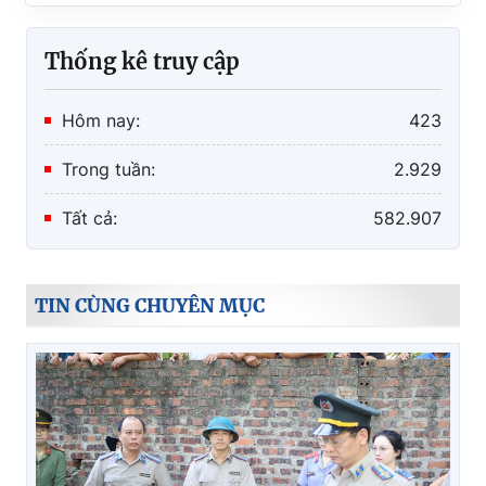
thực
Thống kê truy cập
Hôm nay:
423
Trong tuần:
2.929
Tất cả:
582.907
TIN CÙNG CHUYÊN MỤC