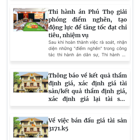
Thi hành án Phú Thọ giải
phóng điểm nghẽn, tạo
động lực để tăng tốc đạt chỉ
tiêu, nhiệm vụ
Sau khi hoàn thành việc rà soát, nhận
diện những "điểm nghẽn" trong công
tác thi hành án dân sự, Thi hành án
dân sự (THADS) tỉnh Phú Thọ đang
bước vào giai đoạn then chốt của đợt
cao điểm với trọng tâm giải phóng
Thông báo về kết quả thẩm
điểm nghẽn, khơi thông tiến độ và tạo
định giá, xác định giá tài
động lực để tăng tốc hoàn thành các
sản/kết quả thẩm định giá,
chỉ tiêu, nhiệm vụ năm 2026. Nếu việc
xác định giá lại tài sản
nhận diện đúng những tồn tại là tiền
đề để xác định giải pháp thì việc trực
3181.k13
tiếp tháo gỡ những khó khăn, vướng
mắc tại cơ sở chính là khâu quyết định
Về việc bán đấu giá tài sản
đưa các giải pháp đi vào thực tiễn.
3171.k5