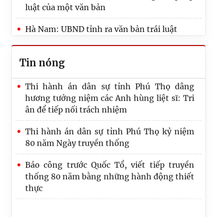
luật của một văn bản
tiêu, nhiệm vụ
Hà Nam: UBND tỉnh ra văn bản trái luật
Thi hành án dân sự tỉnh Phú Thọ nâng cao
năng lực chuyển đổi số, đáp ứng yêu cầu cải
cách tư pháp
Tin nóng
Thi hành án dân sự tỉnh Phú Thọ dâng
hương tưởng niệm các Anh hùng liệt sĩ: Tri
ân để tiếp nối trách nhiệm
Thi hành án dân sự tỉnh Phú Thọ kỷ niệm
80 năm Ngày truyền thống
Báo công trước Quốc Tổ, viết tiếp truyền
thống 80 năm bằng những hành động thiết
thực