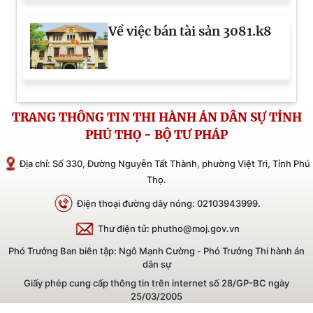
cao chất lượng, hiệu quả công tác thi
hành án dân sự trong giai đoạn hiện
Về việc bán tài sản 3081.k8
nay.
TRANG THÔNG TIN THI HÀNH ÁN DÂN SỰ TỈNH
PHÚ THỌ - BỘ TƯ PHÁP
Địa chỉ: Số 330, Đường Nguyễn Tất Thành, phường Việt Trì, Tỉnh Phú
Thọ.
Điện thoại đường dây nóng: 02103943999.
Thư điện tử: phutho@moj.gov.vn
Phó Trưởng Ban biên tập: Ngô Mạnh Cường - Phó Trưởng Thi hành án
dân sự
Giấy phép cung cấp thông tin trên internet số 28/GP-BC ngày
25/03/2005