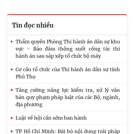
Tin đọc nhiều
Thẩm quyền Phòng Thi hành án dân sự khu
vực – Bảo đảm thông suốt công tác thi
hành án sau sắp xếp tổ chức bộ máy
Cơ cấu tổ chức của Thi hành án dân sự tỉnh
Phú Thọ
Tăng cường năng lực kiểm tra, xử lý văn
bản quy phạm pháp luật của các Bộ, ngành,
địa phương
Luật về hội cần sớm ban hành
Thi hành án Phú Thọ giải phóng điểm
TP Hồ Chí Minh: Bãi bỏ nội dung trái pháp
nghẽn, tạo động lực để tăng tốc đạt chỉ