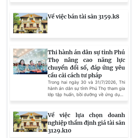
Về việc bán tài sản 3159.k8
Thi hành án dân sự tỉnh Phú
Thọ nâng cao năng lực
chuyển đổi số, đáp ứng yêu
cầu cải cách tư pháp
Trong hai ngày 30 và 31/7/2026, Thi
hành án dân sự tỉnh Phú Thọ tham gia
lớp tập huấn, bồi dưỡng về ứng dụng
công nghệ thông tin và chuyển đổi số
trong hoạt động thi hành án dân sự
do Cục Quản lý Thi hành án dân sự tổ
Về việc lựa chọn doanh
chức. Đây là hoạt động có ý nghĩa
nghiệp thẩm định giá tài sản
thiết thực nhằm trang bị kiến thức, kỹ
3129.k10
năng và cập nhật những định hướng
mới về chuyển đổi số, góp phần nâng