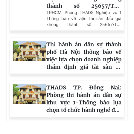
thành số 25657/TB-
THADS.NV1 ngày
TPHCM: Phòng THADS Nghiệp vụ 1
Thông báo về việc tài sản đấu giá
06/8/2026
không thành số 25657/TB-
THADS.NV1 ngày 06/8/2026
Thi hành án dân sự thành
phố Hà Nội thông báo về
việc lựa chọn doanh nghiệp
thẩm định giá tài sản số
7146/TB-THADS.NV2 ngày
06/8/2026
THADS TP. Đồng Nai:
Phòng thi hành án dân sự
khu vực 1-Thông báo lựa
chọn tổ chức hành nghề đấu
giá tài sản số 6268/TB-
THADS ngày 06/8/2026
Hà Nội: Phòng Thi hành án