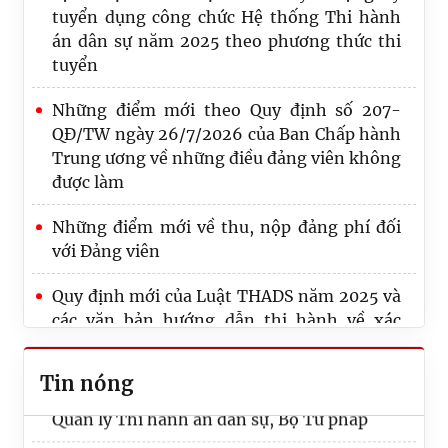
tuyển dụng công chức Hệ thống Thi hành
án dân sự năm 2025 theo phương thức thi
tuyển
Những điểm mới theo Quy định số 207-
QĐ/TW ngày 26/7/2026 của Ban Chấp hành
Trung ương về những điều đảng viên không
được làm
Những điểm mới về thu, nộp đảng phí đối
với Đảng viên
Thi hành án dân sự Thành phố Hồ Chí Minh
Quy định mới của Luật THADS năm 2025 và
thi hành xong hơn 50 nghìn tỷ đồng sau 07
các văn bản hướng dẫn thi hành về xác
tháng năm công tác 2026
minh điều kiện thi hành án, thông báo thi
hành án
Tin nóng
Công bố Quyết định công tác cán bộ tại Cục
Quản lý Thi hành án dân sự, Bộ Tư pháp
Quy định số 20-QĐ/TW về thi hành Điều lệ
Đảng: Một số vấn đề cần lưu ý về phân cấp