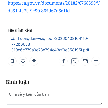
https://ca.gov.vn/documents/20182/6768590/Vsig
da51-4c7b-9e90-865d67d5c1fd
File đính kèm
huongdan-vsignpdf-20260408164110-
772b6638-
019d6c779a9e78e794e43af9e358195f.pdf
Bình luận