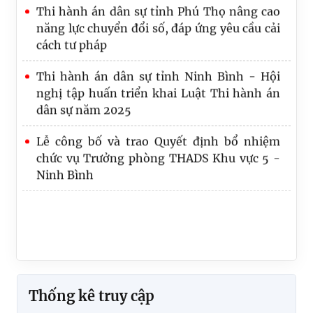
Thi hành án dân sự tỉnh Phú Thọ nâng cao
trong tổ chức thực hiện
năng lực chuyển đổi số, đáp ứng yêu cầu cải
cách tư pháp
Lãnh đạo Cục Quản lý Thi hành án dân sự và
Trưởng, Phó Ban
Thi hành án dân sự tỉnh Ninh Bình - Hội
nghị tập huấn triển khai Luật Thi hành án
dân sự năm 2025
Lễ công bố và trao Quyết định bổ nhiệm
chức vụ Trưởng phòng THADS Khu vực 5 -
Ninh Bình
Thống kê truy cập