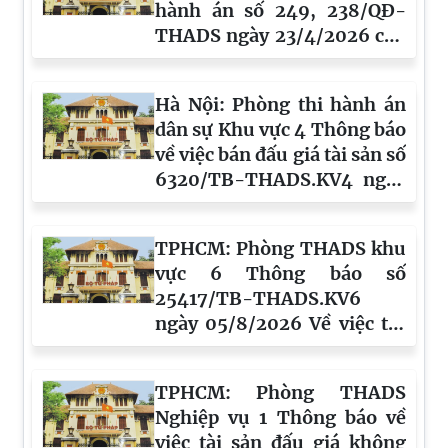
hành án số 249, 238/QĐ-
THADS ngày 23/4/2026 của
Phòng THADS khu vực 8
tỉnh Lâm Đồng
Hà Nội: Phòng thi hành án
dân sự Khu vực 4 Thông báo
về việc bán đấu giá tài sản số
6320/TB-THADS.KV4 ngày
15/7/2026
TPHCM: Phòng THADS khu
vực 6 Thông báo số
25417/TB-THADS.KV6
ngày 05/8/2026 Về việc thi
hành án
TPHCM: Phòng THADS
Nghiệp vụ 1 Thông báo về
việc tài sản đấu giá không