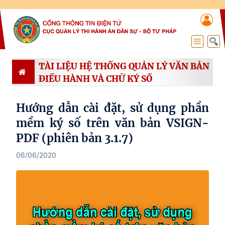
TÀI LIỆU HỆ THỐNG QUẢN LÝ VĂN BẢN
ĐIỀU HÀNH VÀ CHỮ KÝ SỐ
Hướng dẫn cài đặt, sử dụng phần
mềm ký số trên văn bản VSIGN-
PDF (phiên bản 3.1.7)
06/06/2020