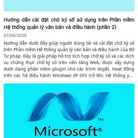
Hướng dẫn cài đặt chữ ký số sử dụng trên Phần mềm
Hệ thống quản lý văn bản và điều hành (phần 2)
07/06/2020
Hướng dẫn dưới đây giúp người dùng tải và cài đặt chữ ký số
trên Phần mềm Hệ thống quản lý văn bản và điều hành của Bộ
Tư pháp. Đây là giải pháp hỗ trợ tích hợp chữ ký số và các dịch
vụ chứng thực chữ ký số trên nền tảng Web, được xây dựng
dưới dạng phần mềm plugin cho các trình duyệt. Hoạt động
trên các hệ điều hành Windows XP SP3 trở lên. Hệ thống yêu
cầu cài đặt NET Framework (đã có bài hướng dẫn chi tiết). Sử
dụng các dịch vụ chứng thực chữ ký số của hệ thống cung cấp
dịch vụ chứng thực chữ ký số chuyên dùng phục vụ các cơ
quan thuộc hệ thống chính trị. Hỗ trợ ký số và xác thực nhiều
định dạng tài liệu điện tử.