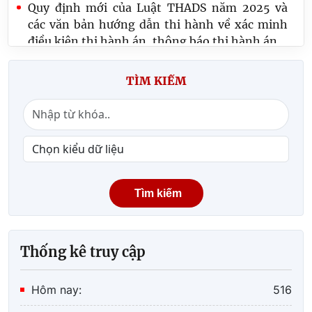
Quy định mới của Luật THADS năm 2025 và
các văn bản hướng dẫn thi hành về xác minh
điều kiện thi hành án, thông báo thi hành án
Quy định số 20-QĐ/TW về thi hành Điều lệ
TÌM KIẾM
Đảng: Một số vấn đề cần lưu ý về phân cấp
trong tổ chức thực hiện
Lãnh đạo Cục Quản lý Thi hành án dân sự và
Trưởng, Phó Ban
Tìm kiếm
Thống kê truy cập
Hôm nay:
516