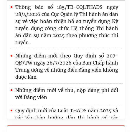
Thông báo số 185/TB-CQLTHADS ngày
28/4/2026 của Cục Quản lý Thi hành án dân
sự về việc hoàn thiện hồ sơ tuyển dụng Kỳ
tuyển dụng công chức Hệ thống Thi hành
án dân sự năm 2025 theo phương thức thi
tuyển
Những điểm mới theo Quy định số 207-
QĐ/TW ngày 26/7/2026 của Ban Chấp hành
Trung ương về những điều đảng viên không
được làm
Những điểm mới về thu, nộp đảng phí đối
Thi hành án dân sự Thành phố Hồ Chí Minh
với Đảng viên
thi hành xong hơn 50 nghìn tỷ đồng sau 07
Quy định mới của Luật THADS năm 2025 và
tháng năm công tác 2026
các văn bản hướng dẫn thi hành về xác
Công bố Quyết định công tác cán bộ tại Cục
minh điều kiện thi hành án, thông báo thi
Quản lý Thi hành án dân sự, Bộ Tư pháp
hành án