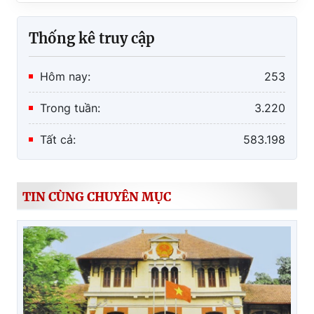
Thống kê truy cập
Hôm nay:
253
Trong tuần:
3.220
Tất cả:
583.198
TIN CÙNG CHUYÊN MỤC