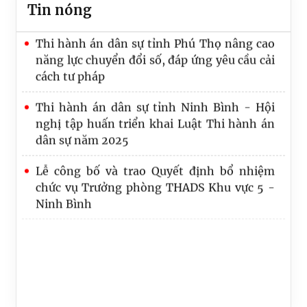
Tin nóng
Thi hành án dân sự tỉnh Phú Thọ nâng cao
Quy định số 20-QĐ/TW về thi hành Điều lệ
năng lực chuyển đổi số, đáp ứng yêu cầu cải
Đảng: Một số vấn đề cần lưu ý về phân cấp
cách tư pháp
trong tổ chức thực hiện
Thi hành án dân sự tỉnh Ninh Bình - Hội
Lãnh đạo Cục Quản lý Thi hành án dân sự và
nghị tập huấn triển khai Luật Thi hành án
Trưởng, Phó Ban
dân sự năm 2025
Lễ công bố và trao Quyết định bổ nhiệm
chức vụ Trưởng phòng THADS Khu vực 5 -
Ninh Bình