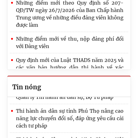
Những điểm mới theo Quy định số 207-
QĐ/TW ngày 26/7/2026 của Ban Chấp hành
Trung ương về những điều đảng viên không
được làm
Những điểm mới về thu, nộp đảng phí đối
với Đảng viên
Thi hành án dân sự Thành phố Hồ Chí Minh
Quy định mới của Luật THADS năm 2025 và
thi hành xong hơn 50 nghìn tỷ đồng sau 07
các văn bản hướng dẫn thi hành về xác
tháng năm công tác 2026
minh điều kiện thi hành án, thông báo thi
hành án
Công bố Quyết định công tác cán bộ tại Cục
Tin nóng
Quản lý Thi hành án dân sự, Bộ Tư pháp
Quy định số 20-QĐ/TW về thi hành Điều lệ
Đảng: Một số vấn đề cần lưu ý về phân cấp
Thi hành án dân sự tỉnh Phú Thọ nâng cao
trong tổ chức thực hiện
năng lực chuyển đổi số, đáp ứng yêu cầu cải
cách tư pháp
Lãnh đạo Cục Quản lý Thi hành án dân sự và
Trưởng, Phó Ban
Thi hành án dân sự tỉnh Ninh Bình - Hội