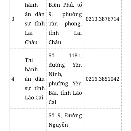
hành
Biên Phủ, tổ
án dân
9, phường
3
0213.3876714
sự tỉnh
Tân phong,
Lai
tỉnh Lai
Châu
Châu
Số 1181,
Thi
đường Yên
hành
Ninh,
4
án dân
0216.3851042
phường Yên
sự tỉnh
Bái, tỉnh Lào
Lào Cai
Cai
Số 9, Đường
Nguyễn