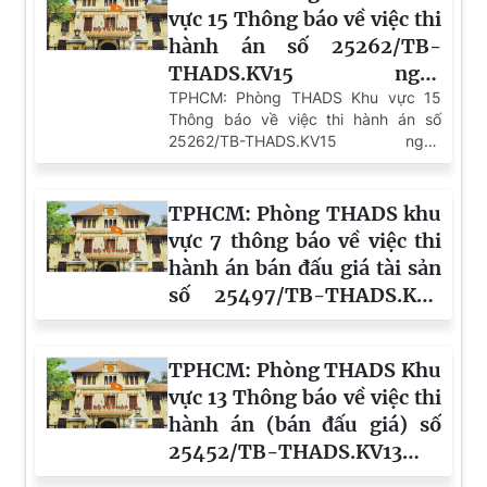
vực 15 Thông báo về việc thi
hành án số 25262/TB-
THADS.KV15 ngày
04/8/2026
TPHCM: Phòng THADS Khu vực 15
Thông báo về việc thi hành án số
25262/TB-THADS.KV15 ngày
04/8/2026
TPHCM: Phòng THADS khu
vực 7 thông báo về việc thi
hành án bán đấu giá tài sản
số 25497/TB-THADS.KV7
ngày 05/8/2026
TPHCM: Phòng THADS Khu
vực 13 Thông báo về việc thi
hành án (bán đấu giá) số
25452/TB-THADS.KV13
ngày 05/8/2026