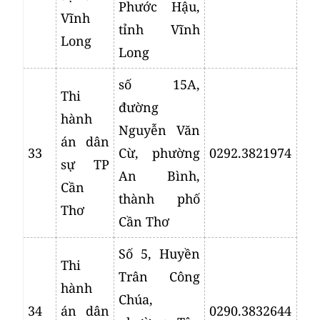
Phước Hậu,
Vĩnh
tỉnh Vĩnh
Long
Long
số 15A,
Thi
đường
hành
Nguyễn Văn
án dân
33
Cừ, phường
0292.3821974
sự TP
An Bình,
Cần
thành phố
Thơ
Cần Thơ
Số 5, Huyền
Thi
Trân Công
hành
Chúa,
34
án dân
0290.3832644