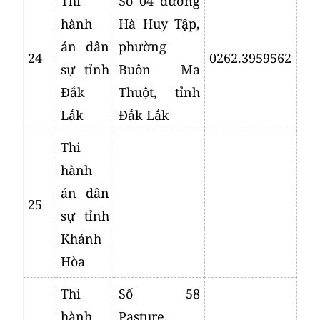
Thi
Số 04 đường
hành
Hà Huy Tập,
án dân
phường
24
0262.3959562
sự tỉnh
Buôn Ma
Đắk
Thuột, tỉnh
Lắk
Đắk Lắk
Thi
hành
án dân
25
sự tỉnh
Khánh
Hòa
Thi
Số 58
hành
Pasture,