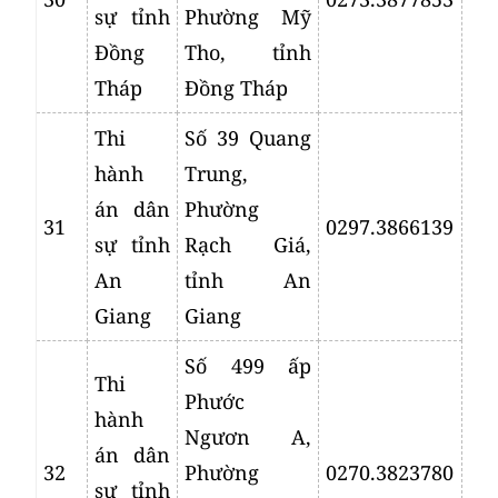
sự tỉnh
Phường Mỹ
Đồng
Tho, tỉnh
Tháp
Đồng Tháp
Thi
Số 39 Quang
hành
Trung,
án dân
Phường
31
0297.3866139
sự tỉnh
Rạch Giá,
An
tỉnh An
Giang
Giang
Số 499 ấp
Thi
Phước
hành
Ngươn A,
án dân
32
Phường
0270.3823780
sự tỉnh