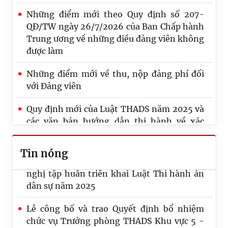
Những điểm mới theo Quy định số 207-
QĐ/TW ngày 26/7/2026 của Ban Chấp hành
Trung ương về những điều đảng viên không
được làm
Những điểm mới về thu, nộp đảng phí đối
với Đảng viên
Quy định mới của Luật THADS năm 2025 và
các văn bản hướng dẫn thi hành về xác
minh điều kiện thi hành án, thông báo thi
hành án
Tin nóng
Quy định số 20-QĐ/TW về thi hành Điều lệ
Công bố Quyết định công tác cán bộ tại Cục
Đảng: Một số vấn đề cần lưu ý về phân cấp
Quản lý Thi hành án dân sự, Bộ Tư pháp
trong tổ chức thực hiện
Thi hành án dân sự tỉnh Phú Thọ nâng cao
Lãnh đạo Cục Quản lý Thi hành án dân sự và
năng lực chuyển đổi số, đáp ứng yêu cầu cải