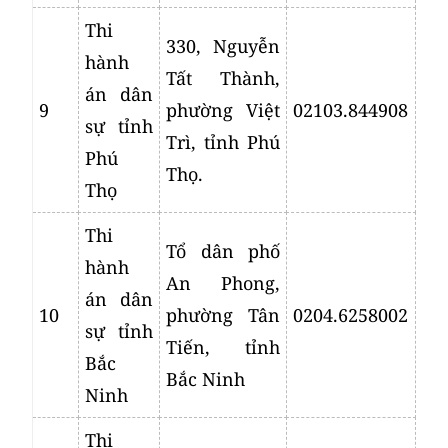
Thi
330, Nguyễn
hành
Tất Thành,
án dân
9
phường Việt
02103.844908
sự tỉnh
Trì, tỉnh Phú
Phú
Thọ.
Thọ
Thi
Tổ dân phố
hành
An Phong,
án dân
10
phường Tân
0204.6258002
sự tỉnh
Tiến, tỉnh
Bắc
Bắc Ninh
Ninh
Thi