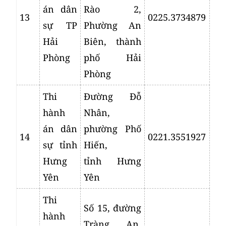
án dân
Rào 2,
13
0225.3734879
sự TP
Phường An
Hải
Biên, thành
Phòng
phố Hải
Phòng
Thi
Đường Đỗ
hành
Nhân,
án dân
phường Phố
14
0221.3551927
sự tỉnh
Hiến,
Hưng
tỉnh Hưng
Yên
Yên
Thi
Số 15, đường
hành
Tràng An,