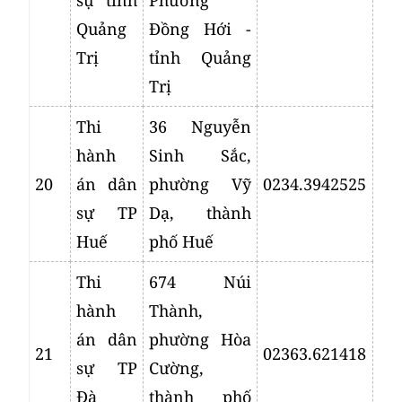
sự tỉnh
Phường
Quảng
Đồng Hới -
Trị
tỉnh Quảng
Trị
Thi
36 Nguyễn
hành
Sinh Sắc,
20
án dân
phường Vỹ
0234.3942525
sự TP
Dạ, thành
Huế
phố Huế
Thi
674 Núi
hành
Thành,
án dân
phường Hòa
21
02363.621418
sự TP
Cường,
Đà
thành phố