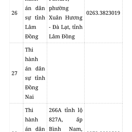
án dân
phường
26
0263.3823019
sự tỉnh
Xuân Hương
Lâm
- Đà Lạt, tỉnh
Đồng
Lâm Đồng
Thi
hành
án dân
27
sự tỉnh
Đồng
Nai
Thi
266A tỉnh lộ
hành
827A, ấp
án dân
Bình Nam,