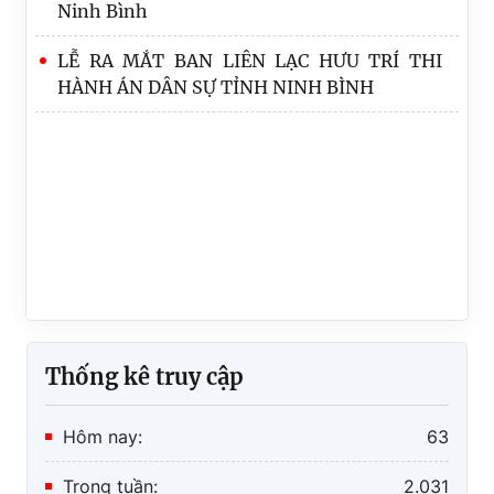
Trưởng, Phó Ban
cách tư pháp
Thi hành án dân sự tỉnh Ninh Bình - Hội
nghị tập huấn triển khai Luật Thi hành án
dân sự năm 2025
Lễ công bố và trao Quyết định bổ nhiệm
chức vụ Trưởng phòng THADS Khu vực 5 -
Ninh Bình
LỄ RA MẮT BAN LIÊN LẠC HƯU TRÍ THI
HÀNH ÁN DÂN SỰ TỈNH NINH BÌNH
Thống kê truy cập
Hôm nay:
63
Trong tuần:
2.031