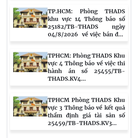
TP.HCM: Phòng THADS
khu vực 14 Thông báo số
25182/TB-THADS ngày
04/8/2026 về việc bán đấu
giá tài sản
TPHCM: Phòng THADS Khu
vực 4 Thông báo về việc thi
hành án số 25455/TB-
THADS.KV4
ngày 05/8/2026
TPHCM Phòng THADS Khu
vực 3 Thông báo về kết quả
thẩm định giá tài sản số
25459/TB-THADS.KV3
ngày 05/8/2026