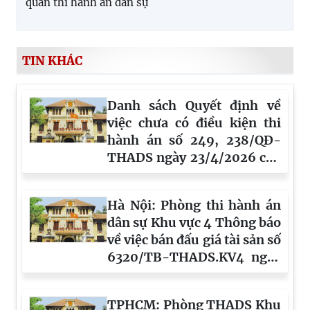
quan thi hành án dân sự
TIN KHÁC
Danh sách Quyết định về
việc chưa có điều kiện thi
hành án số 249, 238/QĐ-
THADS ngày 23/4/2026 của
Phòng THADS khu vực 8
tỉnh Lâm Đồng
Hà Nội: Phòng thi hành án
dân sự Khu vực 4 Thông báo
về việc bán đấu giá tài sản số
6320/TB-THADS.KV4 ngày
15/7/2026
TPHCM: Phòng THADS Khu