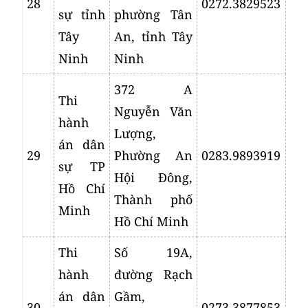
28
0272.3829523
sự tỉnh
phường Tân
Tây
An, tỉnh Tây
Ninh
Ninh
372 A
Thi
Nguyễn Văn
hành
Lượng,
án dân
29
Phường An
0283.9893919
sự TP
Hội Đông,
Hồ Chí
Thành phố
Minh
Hồ Chí Minh
Thi
Số 19A,
hành
đường Rạch
án dân
Gầm,
30
0273.3877853