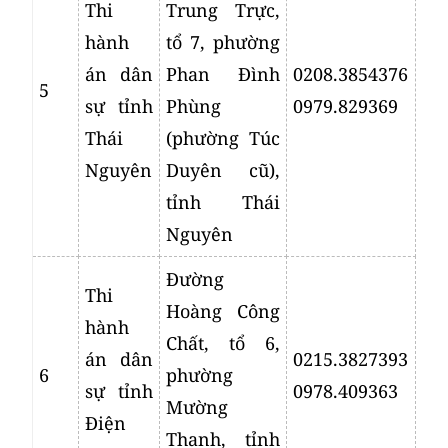
Thi
Trung Trực,
hành
tổ 7, phường
án dân
Phan Đình
0208.3854376
5
sự tỉnh
Phùng
0979.829369
Thái
(phường Túc
Nguyên
Duyên cũ),
tỉnh Thái
Nguyên
Đường
Thi
Hoàng Công
hành
Chất, tổ 6,
án dân
0215.3827393
6
phường
sự tỉnh
0978.409363
Mường
Điện
Thanh, tỉnh