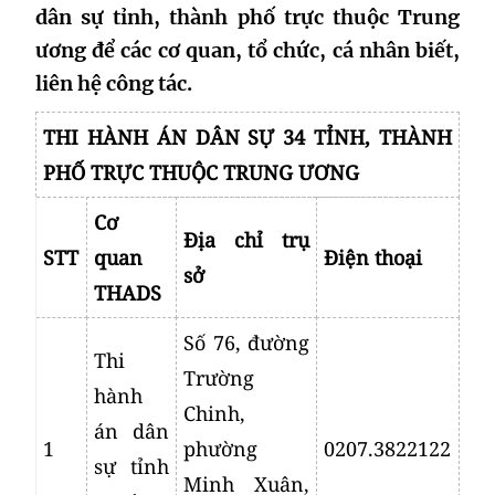
dân sự tỉnh, thành phố trực thuộc Trung
ương để các cơ quan, tổ chức, cá nhân biết,
liên hệ công tác.
THI HÀNH ÁN DÂN SỰ 34 TỈNH, THÀNH
PHỐ TRỰC THUỘC TRUNG ƯƠNG
Cơ
Địa chỉ trụ
STT
quan
Điện thoại
sở
THADS
Số 76, đường
Thi
Trường
hành
Chinh,
án dân
1
phường
0207.3822122
sự tỉnh
Minh Xuân,