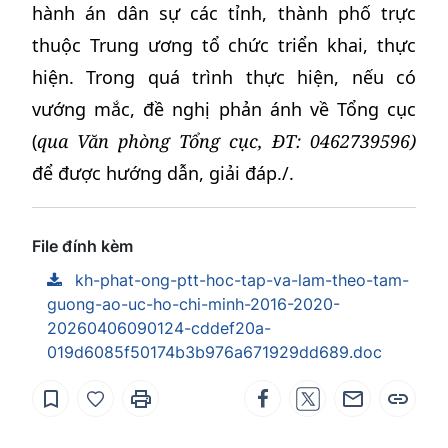
hành án dân sự các tỉnh, thành phố trực
thuộc Trung ương tổ chức triển khai, thực
hiện. Trong quá trình thực hiện, nếu có
vướng mắc, đề nghị phản ánh về Tổng cục
(
qua Văn phòng Tổng cục, ĐT: 0462739596)
để được hướng dẫn, giải đáp./.
File đính kèm
kh-phat-ong-ptt-hoc-tap-va-lam-theo-tam-
guong-ao-uc-ho-chi-minh-2016-2020-
20260406090124-cddef20a-
019d6085f50174b3b976a671929dd689.doc