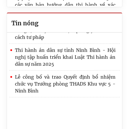
các văn bản hướng dẫn thi hành về xác
minh điều kiện thi hành án, thông báo thi
hành án
Tin nóng
Quy định số 20-QĐ/TW về thi hành Điều lệ
Thi hành án dân sự Thành phố Hồ Chí Minh
Đảng: Một số vấn đề cần lưu ý về phân cấp
thi hành xong hơn 50 nghìn tỷ đồng sau 07
trong tổ chức thực hiện
tháng năm công tác 2026
Lãnh đạo Cục Quản lý Thi hành án dân sự và
Công bố Quyết định công tác cán bộ tại Cục
Trưởng, Phó Ban
Quản lý Thi hành án dân sự, Bộ Tư pháp
Thi hành án dân sự tỉnh Phú Thọ nâng cao
năng lực chuyển đổi số, đáp ứng yêu cầu cải
cách tư pháp
Thi hành án dân sự tỉnh Ninh Bình - Hội
nghị tập huấn triển khai Luật Thi hành án
dân sự năm 2025