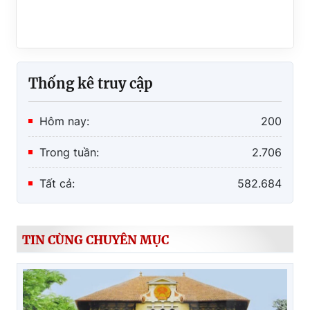
Lễ công bố và trao Quyết định bổ nhiệm
chức vụ Trưởng phòng THADS Khu vực 5 -
Ninh Bình
Thống kê truy cập
Hôm nay:
200
Trong tuần:
2.706
Tất cả:
582.684
TIN CÙNG CHUYÊN MỤC