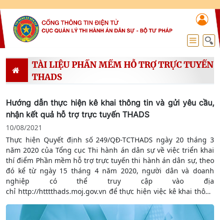
TÀI LIỆU PHẦN MỀM HỖ TRỢ TRỰC TUYẾN
THADS
Hướng dẫn thực hiện kê khai thông tin và gửi yêu cầu,
nhận kết quả hỗ trợ trực tuyến THADS
10/08/2021
Thực hiện Quyết định số 249/QĐ-TCTHADS ngày 20 tháng 3
năm 2020 của Tổng cục Thi hành án dân sự về việc triển khai
thí điểm Phần mềm hỗ trợ trực tuyến thi hành án dân sự, theo
đó kể từ ngày 15 tháng 4 năm 2020, người dân và doanh
nghiệp có thể truy cập vào địa
chỉ http://htttthads.moj.gov.vn để thực hiện việc kê khai thông
tin, gửi các yêu cầu hỗ trợ trực tuyến thi hành án dân sự và tra
cứu thông tin hỗ trợ trực tuyến thi hành án dân sự từ cơ quan