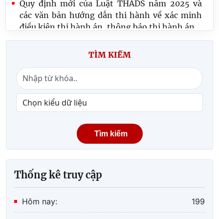
Quy định mới của Luật THADS năm 2025 và
các văn bản hướng dẫn thi hành về xác minh
điều kiện thi hành án, thông báo thi hành án
Quy định số 20-QĐ/TW về thi hành Điều lệ
TÌM KIẾM
Đảng: Một số vấn đề cần lưu ý về phân cấp
trong tổ chức thực hiện
Lãnh đạo Cục Quản lý Thi hành án dân sự và
Trưởng, Phó Ban
Tìm kiếm
Thống kê truy cập
Hôm nay:
199