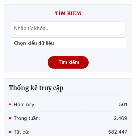
Quy định số 20-QĐ/TW về thi hành Điều lệ
TÌM KIẾM
Đảng: Một số vấn đề cần lưu ý về phân cấp
trong tổ chức thực hiện
Lãnh đạo Cục Quản lý Thi hành án dân sự và
Trưởng, Phó Ban
Tìm kiếm
Thống kê truy cập
Hôm nay:
501
Trong tuần:
2.469
Tất cả:
582.447