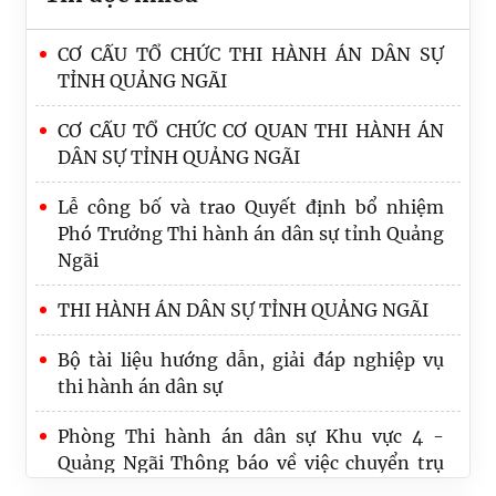
CƠ CẤU TỔ CHỨC THI HÀNH ÁN DÂN SỰ
TỈNH QUẢNG NGÃI
CƠ CẤU TỔ CHỨC CƠ QUAN THI HÀNH ÁN
DÂN SỰ TỈNH QUẢNG NGÃI
Lễ công bố và trao Quyết định bổ nhiệm
Phó Trưởng Thi hành án dân sự tỉnh Quảng
Ngãi
THI HÀNH ÁN DÂN SỰ TỈNH QUẢNG NGÃI
Thi hành án dân sự tỉnh Quảng Ngãi tổ
chức các hoạt động tri ân nhân kỷ niệm 79
Bộ tài liệu hướng dẫn, giải đáp nghiệp vụ
năm Ngày Thương binh – Liệt sĩ
thi hành án dân sự
Thi hành án dân sự Quảng Ngãi kỷ niệm 80
Phòng Thi hành án dân sự Khu vực 4 -
năm Ngày truyền thống
Quảng Ngãi Thông báo về việc chuyển trụ
sở
Cục Quản lý Thi hành án dân sự – Bộ Tư