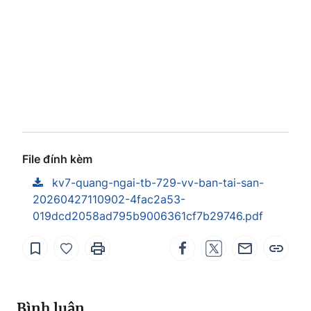
File đính kèm
kv7-quang-ngai-tb-729-vv-ban-tai-san-
20260427110902-4fac2a53-
019dcd2058ad795b9006361cf7b29746.pdf
Bình luận