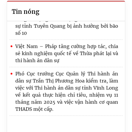
pháp thăm, động viên và trao quà hỗ trợ
Tin nóng
công chức, người lao động Thi hành án dân
sự tỉnh Tuyên Quang bị ảnh hưởng bởi bão
số 10
Việt Nam – Pháp tăng cường hợp tác, chia
sẻ kinh nghiệm quốc tế về Thừa phát lại và
thi hành án dân sự
Phó Cục trưởng Cục Quản lý Thi hành án
dân sự Trần Thị Phương Hoa kiểm tra, làm
việc với Thi hành án dân sự tỉnh Vĩnh Long
về kết quả thực hiện chỉ tiêu, nhiệm vụ 11
tháng năm 2025 và việc vận hành cơ quan
THADS một cấp.