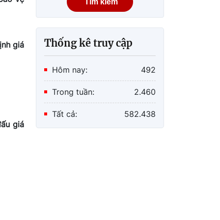
Tìm kiếm
Thống kê truy cập
ịnh giá
Hôm nay:
492
Trong tuần:
2.460
Tất cả:
582.438
đấu giá