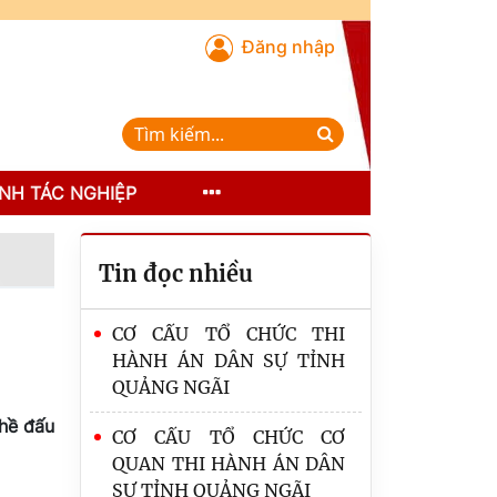
Đăng nhập
NH TÁC NGHIỆP
Tin đọc nhiều
CƠ CẤU TỔ CHỨC THI
HÀNH ÁN DÂN SỰ TỈNH
QUẢNG NGÃI
ghề đấu
CƠ CẤU TỔ CHỨC CƠ
QUAN THI HÀNH ÁN DÂN
SỰ TỈNH QUẢNG NGÃI