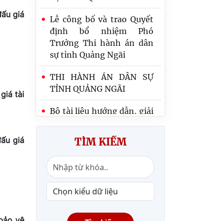
đấu giá
Lễ công bố và trao Quyết
định bổ nhiệm Phó
Trưởng Thi hành án dân
sự tỉnh Quảng Ngãi
THI HÀNH ÁN DÂN SỰ
TỈNH QUẢNG NGÃI
giá tài
Bộ tài liệu hướng dẫn, giải
đáp nghiệp vụ thi hành án
dân sự
đấu giá
TÌM KIẾM
Công bố Quyết định bổ
nhiệm Phó trưởng Thi
hành án dân sự tỉnh
Quảng Ngãi
 bảo vệ