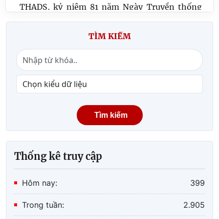
THADS, kỷ niệm 81 năm Ngày Truyền thống
Ngành Tư pháp
TÌM KIẾM
Công bố và trao Quyết định bổ nhiệm Phó
Trưởng Thi hành án dân sự tỉnh Sơn La
Tìm kiếm
Thống kê truy cập
Hôm nay:
399
Trong tuần:
2.905