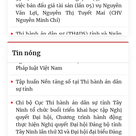
Thi hành án dân sự (THADS) tỉnh Tây Ninh
việc bán đấu giá tài sản (lần 05) vụ Nguyễn
tổ chức lễ kỷ niệm 80 năm ngày truyền
Văn Lợi, Nguyễn Thị Tuyết Mai (CHV
thống thi hành án dân sự (19/7/1946 –
Nguyễn Minh Chí)
19/7/2026)
Thi hành án dân sự (THADS) tỉnh và Ngân
Thi hành án dân sự tỉnh Tây Ninh tham gia
hàng Thương mại cổ phần Quốc tế Việt
và đạt giải khuyến khích cuộc thi “Chuyện
Nam (VIB) tổ chức buổi làm việc về công tác
nghề thi hành án dân sự” lần II trên Báo
Tin nóng
phối hợp, tổ chức thi hành án
Pháp luật Việt Nam
THADS tỉnh Tây Ninh tổ chức Lễ công bố và
Tập huấn Nền tảng số tại Thi hành án dân
trao Quyết định tuyển dụng cho các công
sự tỉnh
chức trúng tuyển kỳ thi tuyển công chức
theo phương thức thi tuyển
Chi bộ Cục Thi hành án dân sự tỉnh Tây
Ninh tổ chức buổi triển khai học tập Nghị
Nghề “Thi hành án dân sự” – Khi pháp luật
quyết Đại hội, Chương trình hành động
đi vào đời sống
thực hiện Nghị quyết Đại hội Đảng bộ tỉnh
Tây Ninh lần thứ XI và Đại hội đại biểu Đảng
bộ khối lần thứ VIII, nhiệm kỳ 2020 - 2025