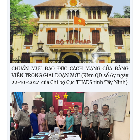
CHUẨN MỰC ĐẠO ĐỨC CÁCH MẠNG CỦA ĐẢNG
VIÊN TRONG GIAI ĐOẠN MỚI (Kèm QĐ số 67 ngày
22-10-2024 của Chi bộ Cục THADS tỉnh Tây Ninh)